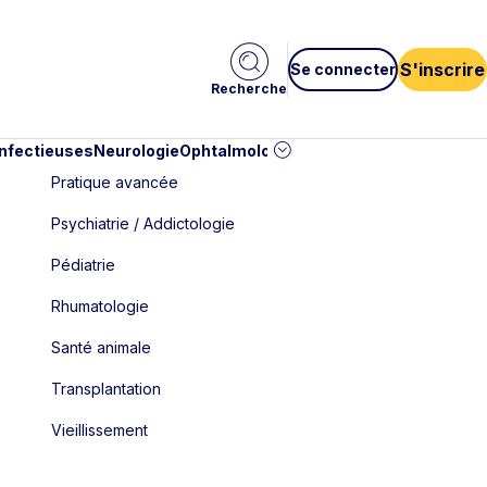
S'inscrire
Se connecter
Recherche
infectieuses
Neurologie
Ophtalmologie
Pédiatrie
Cardiologie
Car
Pratique avancée
Psychiatrie / Addictologie
Pédiatrie
Rhumatologie
Santé animale
Transplantation
Vieillissement