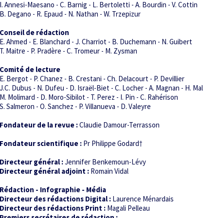
I. Annesi-Maesano - C. Barnig - L. Bertoletti - A. Bourdin - V. Cottin
B. Degano - R. Epaud - N. Nathan - W. Trzepizur
Conseil de rédaction
E. Ahmed - E. Blanchard - J. Charriot - B. Duchemann - N. Guibert
T. Maitre - P. Pradère - C. Tromeur - M. Zysman
Comité de lecture
E. Bergot - P. Chanez - B. Crestani - Ch. Delacourt - P. Devillier
J.C. Dubus - N. Dufeu - D. Israël-Biet - C. Locher - A. Magnan - H. Mal
M. Molimard - D. Moro-Sibilot - T. Perez - I. Pin - C. Rahérison
S. Salmeron - O. Sanchez - P. Villanueva - D. Valeyre
Fondateur de la revue :
Claudie Damour-Terrasson
Fondateur scientifique :
Pr Philippe Godard†
Directeur général :
Jennifer Benkemoun-Lévy
Directeur général adjoint :
Romain Vidal
Rédaction - Infographie - Média
Directeur des rédactions Digital :
Laurence Ménardais
Directeur des rédactions Print :
Magali Pelleau
Premiers secrétaires de rédaction :