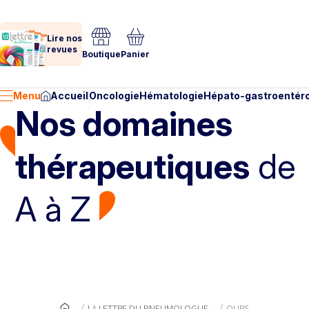
Lire nos
revues
Boutique
Panier
Menu
Accueil
Oncologie
Hématologie
Hépato-gastroentéro
Nos domaines
thérapeutiques
de
A à Z
LA LETTRE DU PNEUMOLOGUE
OURS