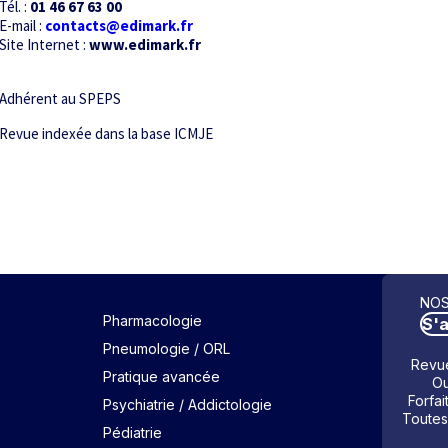
Tél. :
01 46 67 63 00
E-mail :
contacts@edimark.fr
Site Internet :
www.edimark.fr
Adhérent au SPEPS
Revue indexée dans la base ICMJE
NOS
Pharmacologie
S'
Pneumologie / ORL
Revue
Pratique avancée
Ou
Forfai
Psychiatrie / Addictologie
Toutes
Pédiatrie