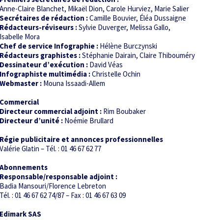
Anne-Claire Blanchet, Mikaël Dion, Carole Hurviez, Marie Salier
Secrétaires de rédaction :
Camille Bouvier, Éléa Dussaigne
Rédacteurs-réviseurs :
Sylvie Duverger, Melissa Gallo,
Isabelle Mora
Chef de service Infographie :
Hélène Burczynski
Rédacteurs graphistes :
Stéphanie Dairain, Claire Thibouméry
Dessinateur d’exécution :
David Véas
Infographiste multimédia :
Christelle Ochin
Webmaster :
Mouna Issaadi-Allem
Commercial
Directeur commercial adjoint :
Rim Boubaker
Directeur d’unité :
Noémie Brullard
Régie publicitaire et annonces professionnelles
Valérie Glatin – Tél. : 01 46 67 62 77
Abonnements
Responsable/responsable adjoint :
Badia Mansouri/Florence Lebreton
Tél. : 01 46 67 62 74/87 – Fax : 01 46 67 63 09
Edimark SAS