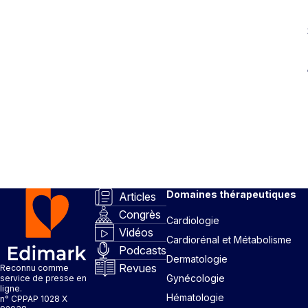
Domaines thérapeutiques
Articles
Congrès
Cardiologie
Vidéos
Cardiorénal et Métabolisme
Podcasts
Dermatologie
Revues
Reconnu comme
Gynécologie
service de presse en
ligne.
Hématologie
n° CPPAP 1028 X