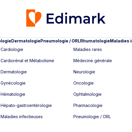
logie
Dermatologie
Pneumologie / ORL
Rhumatologie
Maladies 
Cardiologie
Maladies rares
Cardiorénal et Métabolisme
Médecine générale
Dermatologie
Neurologie
Gynécologie
Oncologie
Hématologie
Ophtalmologie
Hépato-gastroentérologie
Pharmacologie
Maladies infectieuses
Pneumologie / ORL