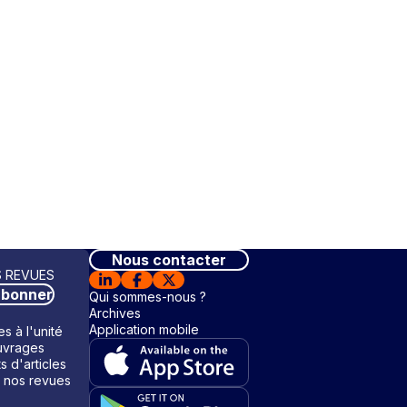
Nous contacter
 REVUES
abonner
Qui sommes-nous ?
Archives
Application mobile
s à l'unité
vrages
ts d'articles
 nos revues