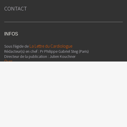
CONTACT
INFOS
La Lettre du Cardiologue
Sous l'égide de
Rédacteur(s) en chef : Pr Philippe Gabriel Steg (Paris)
Directeur de la publication : Julien Kouchner
Ours
MSD
Avec le soutien institutionnel de :
Attention, ceci est un compte-rendu de congrès et/ou un recueil de
résumés de communications de congrès dont l'objectif est de fournir des
informations sur l'état actuel de la recherche ; ainsi, les données
présentées sont susceptibles de ne pas être validées par les autorités de
santé françaises et ne doivent donc pas être mises en pratique. Le
contenu est sous la seule responsabilité du coordonnateur, des auteurs
et du directeur de la publication qui sont garants de son objectivité.
Conformément à la loi 78-17 Informatique et libertés, vous disposez d'un
droit d'accès et de rectification aux données vous concernant.