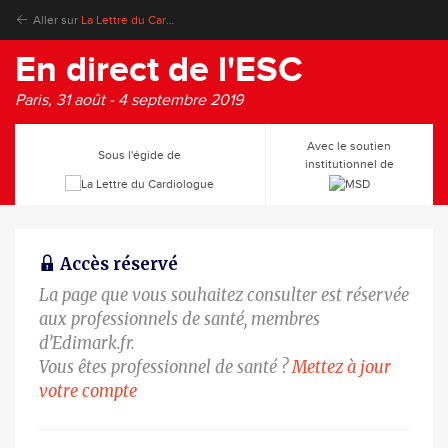
Aller sur
La Lettre du Cardiologue
En direct de l'ESC
Paris, 31 août - 4 septembre 2019
Avec le soutien
Sous l'égide de
institutionnel de
Accès réservé
La page que vous souhaitez consulter est réservée
aux professionnels de santé, membres
d’Edimark.fr.
Vous êtes professionnel de santé ?
Mettez à jour
votre compte