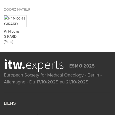
COORDINATEUR
Pr Nicolas
GIRARD
(Paris)
itw.
experts
ESMO 2025
European Society for Medical Oncology - Berlin -
Allemagne - Du 17/10/2025 au 21/10/2025
LIENS