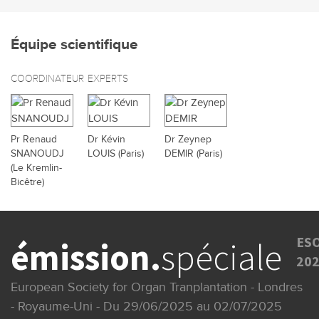
Équipe scientifique
COORDINATEUR
EXPERTS
Pr Renaud
Dr Kévin
Dr Zeynep
SNANOUDJ
LOUIS (Paris)
DEMIR (Paris)
(Le Kremlin-
Bicêtre)
ES
émission.
spéciale
20
European Society for Organ Tranplantation - Londres
- Royaume-Uni - Du 29/06/2025 au 02/07/2025