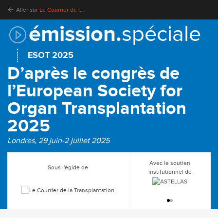
Aller sur
Le Courrier de la Transplantation
émission.
spéciale
ESOT 2025
D’après le congrès de
l’European Society for
Organ Transplantation
2025
Londres, 29 juin-2 juillet 2025
Avec le soutien
Sous l'égide de
En partenariat avec
institutionnel de