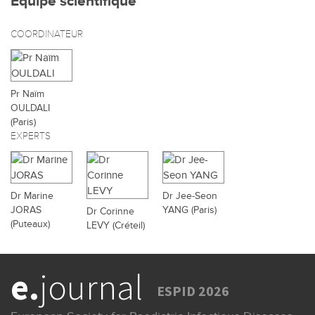
Équipe scientifique
COORDINATEUR
Pr Naïm
OULDALI
(Paris)
EXPERTS
Dr Marine
Dr Jee-Seon
JORAS
YANG (Paris)
Dr Corinne
(Puteaux)
LEVY (Créteil)
e.
journal
ESPID 2026