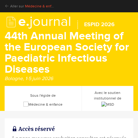
Aller sur
Médecine & enfance
e.
journal
ESPID 2026
44th Annual Meeting of
the European Society for
Paediatric Infectious
Diseases
Bologne, 1-5 juin 2026
Avec le soutien
Sous l'égide de
institutionnel de
Accès réservé