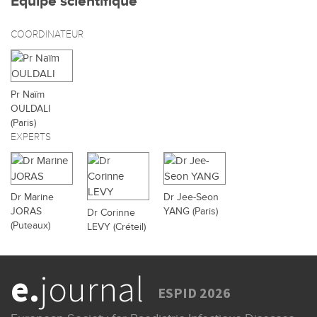
Équipe scientifique
COORDINATEUR
Pr Naïm
OULDALI
(Paris)
EXPERTS
Dr Marine
Dr Jee-Seon
JORAS
YANG (Paris)
Dr Corinne
(Puteaux)
LEVY (Créteil)
e.
journal
ESPID 2026