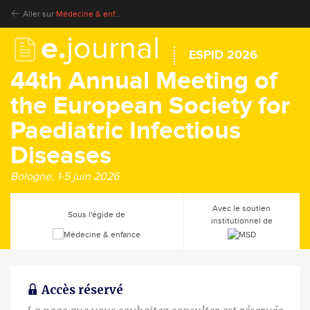
Aller sur
Médecine & enfance
e.
journal
ESPID 2026
44th Annual Meeting of
the European Society for
Paediatric Infectious
Diseases
Bologne, 1-5 juin 2026
Avec le soutien
Sous l'égide de
institutionnel de
Accès réservé