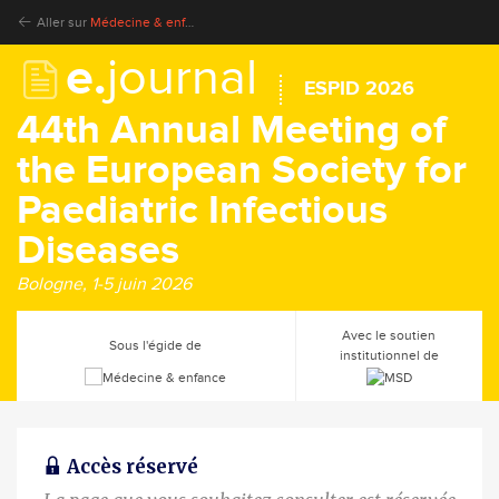
Aller sur
Médecine & enfance
e.
journal
ESPID 2026
44th Annual Meeting of
the European Society for
Paediatric Infectious
Diseases
Bologne, 1-5 juin 2026
Avec le soutien
Sous l'égide de
institutionnel de
Accès réservé