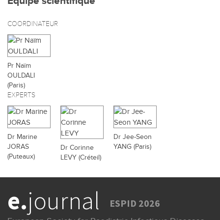
Équipe scientifique
COORDINATEUR
Pr Naïm
OULDALI
(Paris)
EXPERTS
Dr Marine
Dr Jee-Seon
JORAS
YANG (Paris)
Dr Corinne
(Puteaux)
LEVY (Créteil)
e.
journal
ESPID 2026