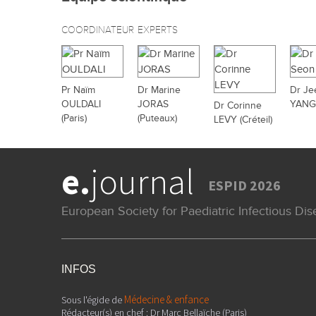
COORDINATEUR
EXPERTS
Pr Naïm
Dr Marine
Dr Je
OULDALI
JORAS
YANG 
Dr Corinne
(Paris)
(Puteaux)
LEVY (Créteil)
e.
journal
ESPID 2026
European Society for Paediatric Infectious Di
INFOS
Médecine & enfance
Sous l'égide de
Rédacteur(s) en chef : Dr Marc Bellaïche (Paris)