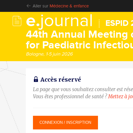
Aller sur
Médecine & enfance
e.
journal
ESPID 
44th Annual Meeting 
for Paediatric Infecti
Bologne, 1-5 juin 2026
Accès réservé
La page que vous souhaitez consulter est rés
Vous êtes professionnel de santé ?
Mettez à j
CONNEXION / INSCRIPTION