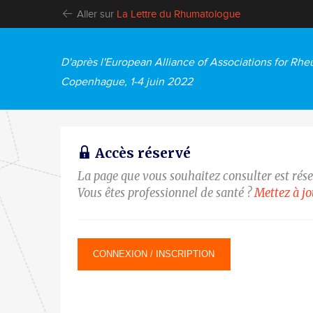
Aller sur
La Lettre du Rhumatologue
D'après l'European Alliance of Associations for Rh
Copenhague, 1-4 juin 2022
Accès réservé
La page que vous souhaitez consulter est rés
Vous êtes professionnel de santé ?
Mettez à j
CONNEXION / INSCRIPTION