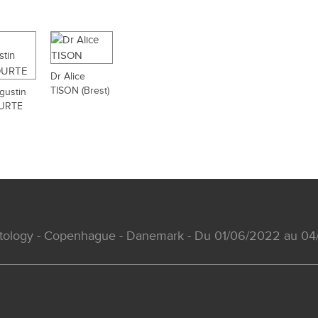
Dr Alice
TISON (Brest)
gustin
URTE
matology - Copenhague - Danemark - Du 01/06/2022 au 0