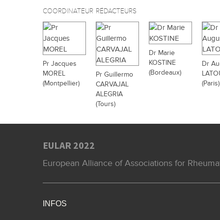
COORDINATEUR
RÉDACTEURS
Dr Marie
KOSTINE
Pr Jacques
Dr Au
(Bordeaux)
MOREL
LATO
Pr Guillermo
(Montpellier)
(Paris)
CARVAJAL
ALEGRIA
(Tours)
EULAR 2022
European Alliance of Associations for Rheu
INFOS