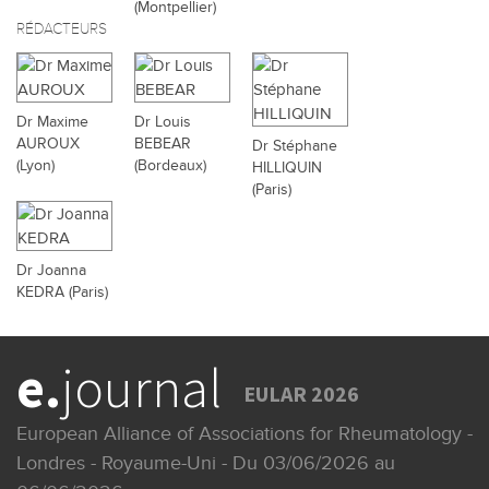
(Montpellier)
RÉDACTEURS
Dr Maxime
Dr Louis
AUROUX
BEBEAR
Dr Stéphane
(Lyon)
(Bordeaux)
HILLIQUIN
(Paris)
Dr Joanna
KEDRA (Paris)
e.
journal
EULAR 2026
European Alliance of Associations for Rheumatology -
Londres - Royaume-Uni - Du 03/06/2026 au