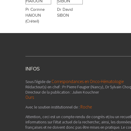
Pr Corinne
Dr David
HAIOUN
SIBON
(Créteil)
INFOS
Correspondances en Onco-Hématologie
Sous l'égide de
Rédacteur(s) en chef : Pr Pierre Feugier (Nancy), Dr Sylvain Choq
Directeur de la publication : Julien Kouchner
Ours
Roche
Avec le soutien institutionnel de :
Attention, ceci est un compte-rendu de congrès et/ou un recuei
informations sur l'état actuel de la recherche ; ainsi, les donné
françaises et ne doivent donc pas être mises en pratique. Le co