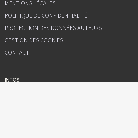
MENTIONS LÉGALES
POLITIQUE DE CONFIDENTIALITÉ
PROTECTION DES DONNÉES AUTEURS
GESTION DES COOKIES
CONTACT
INFOS
Correspondances en Onco-Hématologie
Sous l'égide de
Rédacteur(s) en chef : Pr Pierre Feugier (Nancy), Dr Sylvain Choquet (Paris)
Directeur de la publication : Julien Kouchner
Ours
Attention, ceci est un compte-rendu de congrès et/ou un recueil de
résumés de communications de congrès dont l’objectif est de fournir des
informations sur l’état actuel de la recherche ; ainsi, les données
présentées sont susceptibles de ne pas être validées par les autorités de