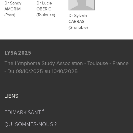
Dr Sandy
Dr Lucie
AMORIM
OBÉRIC
(Paris)
(Toulouse)
Dr Sylvain
CARRAS
(Grenoble)
LYSA 2025
The LYmphoma Study Association - Toulouse - France
- Du 08/10/2025 au 10/10/2025
LIENS
EDIMARK SANTÉ
QUI SOMMES-NOUS ?