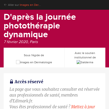
Aller sur
Images en Dermatologie
D'après la journée
photothérapie
dynamique
7 février 2020, Paris
Avec le soutien
Sous l'égide de
institutionnel de
Accès réservé
La page que vous souhaitez consulter est réservée
aux professionnels de santé, membres
d’Edimark.fr.
Vous êtes professionnel de santé ?
Mettez à jour