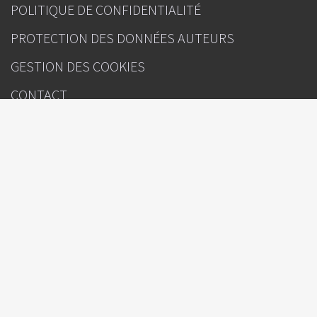
POLITIQUE DE CONFIDENTIALITÉ
PROTECTION DES DONNÉES AUTEURS
GESTION DES COOKIES
CONTACT
INFOS
Images en Dermatologie
Sous l'égide de
Rédacteur(s) en chef : Pr Vincent Descamps (Paris)
Directeur de la publication : Julien Kouchner
Ours
Attention, ceci est un compte-rendu de congrès et/ou un recueil de
résumés de communications de congrès dont l'objectif est de fournir des
informations sur l'état actuel de la recherche ; ainsi, les données
présentées sont susceptibles de ne pas être validées par les autorités de
santé françaises et ne doivent donc pas être mises en pratique. Le
contenu est sous la seule responsabilité du coordonnateur, des auteurs