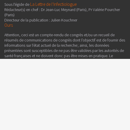
La Lettre de l’Infectiologue
Sous l'égide de
Rédacteur(s) en chef : Dr Jean-Luc Meynard (Paris), Pr Valérie Pourcher
(Paris)
Directeur de la publication : Julien Kouchner
Ours
Attention, ceci est un compte-rendu de congrès et/ou un recueil de
résumés de communications de congrès dont l’objectif est de fournir des
informations sur l’état actuel de la recherche ; ainsi, les données
présentées sont susceptibles de ne pas être validées par les autorités de
santé françaises et ne doivent donc pas être mises en pratique. Le
contenu est sous la seule responsabilité du directeur de la publication,
des auteurs et du coordinateur qui sont garants de son objectivité.
Edimark SAS
Ce contenu est édité par
, 19-21 rue Dumont d'Urville, CS
31836, 75783 PARIS CEDEX 16 - France
Tél. : 01 46 67 63 00 - Fax : 01 46 67 63 10
Edimark.fr
est reconnu comme service de presse en ligne n° CPPAP 1028
X 92038.
Réservé aux professionnels de la santé.
Déclaré à la CNIL sous le numéro : 1066715.