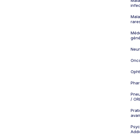
Mala
infe
Mala
rare
Méd
géné
Neur
Onco
Opht
Phar
Pneu
/ OR
Prat
ava
Psych
Addi