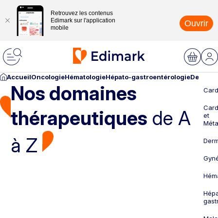
Retrouvez les contenus
Edimark sur l'application
Ouvrir
mobile
Accueil
Oncologie
Hématologie
Hépato-gastroentérologie
Dermato
Nos domaines
Card
Card
thérapeutiques
de A
et
Méta
à Z
Derm
Gyné
Héma
Hépa
gast