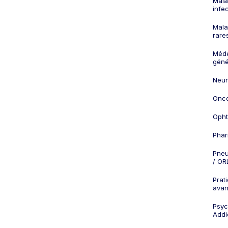
Mala
infe
Mala
rare
Méd
géné
Neur
Onco
Opht
Phar
Pneu
/ OR
Prat
ava
Psych
Addi