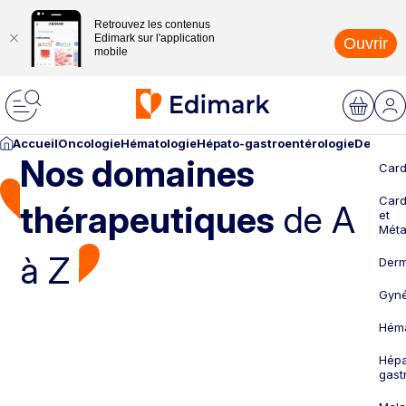
Retrouvez les contenus
Edimark sur l'application
Ouvrir
mobile
Accueil
Oncologie
Hématologie
Hépato-gastroentérologie
Dermato
Nos domaines
Card
Card
thérapeutiques
de A
et
Méta
à Z
Derm
Gyné
Héma
Hépa
gast