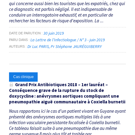
qui concerne aussi bien les touristes que les expatriés, chez qui
ce diagnostic est parfois négligé. Il est indispensable de
conduire un interrogatoire exhaustif, et en particulier de
rechercher les facteurs de risque d'exposition. La ...
30 juin 2019
DATE DE PARUTION
La Lettre de l’Infectiologue / N° 3 - juin 2019
PARU DANS
Dr Luc PARIS
Pr Stéphane JAURÉGUIBERRY
AUTEURS
Cas clinique
Grand Prix Antibiotiques 2018 – 1
er
lauréat –
Conséquence grave de la rupture du stock de
doxycycline : anévrysmes aortiques compliquant une
pneumopathie aiguë communautaire à
Coxiella burnetii
Nous rapportons ici le cas d'un patient vivant en Guyane ayant
présenté des anévrysmes aortiques multiples liés à une
infection vasculaire persistante focalisée à Coxiella burnetii.
Ce tableau faisait suite à une pneumopathie due au même
germe survenue 8 mois plus tôt et traitée par ...