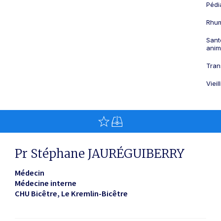
Pédi
Rhum
Sant
anim
Tran
Viei
Pr Stéphane JAURÉGUIBERRY
Médecin
Médecine interne
CHU Bicêtre
Le Kremlin-Bicêtre