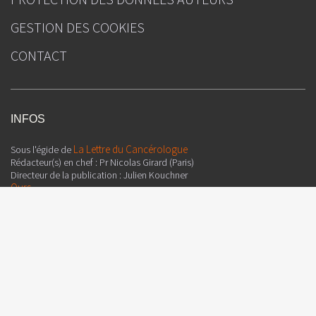
GESTION DES COOKIES
CONTACT
INFOS
La Lettre du Cancérologue
Sous l'égide de
Rédacteur(s) en chef : Pr Nicolas Girard (Paris)
Directeur de la publication : Julien Kouchner
Ours
La Lettre du Sénologue
Sous l'égide de
Rédacteur(s) en chef : Pr Laurent Zelek (Bobigny), Dr Marc Espié (Paris)
Directeur de la publication : Julien Kouchner
Ours
Ceci est un contenu scientifique issu de la revue de la littérature et
dont l’objectif est de fournir des informations sur l’état actuel de la
recherche ; ainsi, certaines données présentées sont susceptibles de ne
pas être validées par les autorités de santé françaises et ne doivent donc