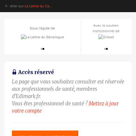
Aller sur
La Lettre du Cancérologue
Avec le soutien
Avec le soutien
Sous l'égide de
Sous l'égide de
institutionnel de
institutionnel de
Accès réservé
La page que vous souhaitez consulter est réservée
aux professionnels de santé, membres
d’Edimark.fr.
Vous êtes professionnel de santé ?
Mettez à jour
votre compte