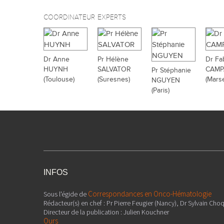
COORDINATEUR
EXPERTS
Dr Anne
Pr Hélène
Dr Fa
HUYNH
SALVATOR
CAMP
Pr Stéphanie
(Toulouse)
(Suresnes)
(Marse
NGUYEN
(Paris)
INFOS
Correspondances en Onco-Hématologie
Sous l'égide de
Rédacteur(s) en chef : Pr Pierre Feugier (Nancy), Dr Sylvain Choq
Directeur de la publication : Julien Kouchner
Ours