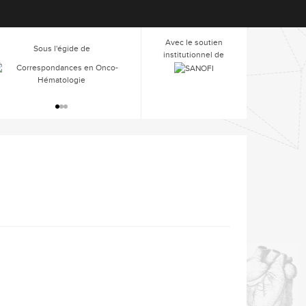
Avec le soutien
Sous l'égide de
Sous l'égide de
institutionnel de