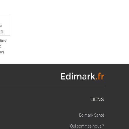
tine
R
x)
LIENS
Edimark Santé
Qui sommes-nous ?