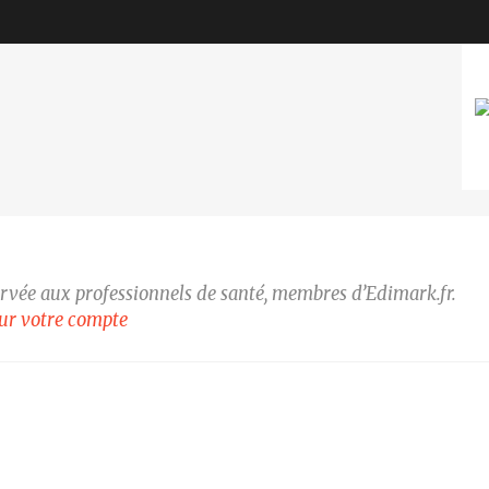
Sous l'égide de
Sous l'égide de
ervée aux professionnels de santé, membres d’Edimark.fr.
our votre compte