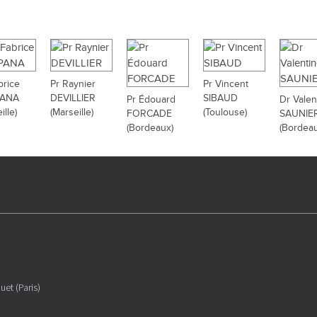
brice
Pr Raynier
Pr Vincent
ANA
DEVILLIER
SIBAUD
Pr Édouard
Dr Valen
ille)
(Marseille)
(Toulouse)
FORCADE
SAUNIE
(Bordeaux)
(Bordeau
uet (Paris)