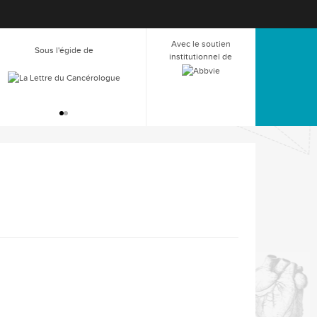
Avec le soutien
Sous l'égide de
Sous l'égide de
institutionnel de