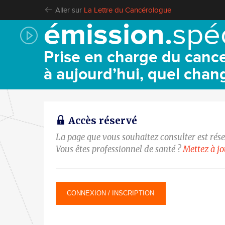
Aller sur
La Lettre du Cancérologue
émission.
spé
Prise en charge du cancer
à aujourd’hui, quel chan
Accès réservé
La page que vous souhaitez consulter est rés
Vous êtes professionnel de santé ?
Mettez à j
CONNEXION / INSCRIPTION