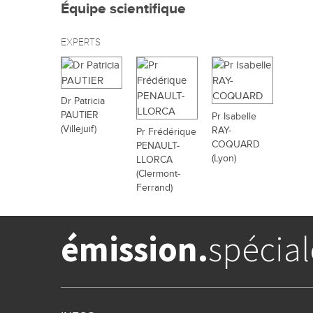
Équipe scientifique
EXPERTS
Dr Patricia
PAUTIER
Pr Isabelle
(Villejuif)
RAY-
Pr Frédérique
COQUARD
PENAULT-
(Lyon)
LLORCA
(Clermont-
Ferrand)
émission.
spécial