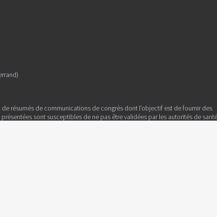
errand)
l de résumés de communications de congrès dont l’objectif est de fournir des
es présentées sont susceptibles de ne pas être validées par les autorités de sant
tenu est sous la seule responsabilité du directeur de la publication, des auteur
ille, CS 31836, 75783 PARIS CEDEX 16 - France
PPAP 1028 X 92038.