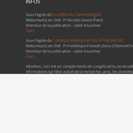
INFOS
La Lettre du Cancérologue
Sous l'égide de
Rédacteur(s) en chef : Pr Nicolas Girard (Paris)
Directeur de la publication : Julien Kouchner
Ours
Correspondances en Onco-Théranostic
Sous l'égide de
Rédacteur(s) en chef : Pr Frédérique Penault-Llorca (Clermont-F
Directeur de la publication : Julien Kouchner
Ours
Attention, ceci est un compte-rendu de congrès et/ou un recuei
informations sur l’état actuel de la recherche ; ainsi, les donné
françaises et ne doivent donc pas être mises en pratique. Le con
coordinateur qui sont garants de son objectivité.
Edimark SAS
Ce contenu est édité par
, 19-21 rue Dumont d'Urv
Tél. : 01 46 67 63 00 - Fax : 01 46 67 63 10
Edimark.fr
est reconnu comme service de presse en ligne n° C
Réservé aux professionnels de la santé.
Déclaré à la CNIL sous le numéro : 1066715.