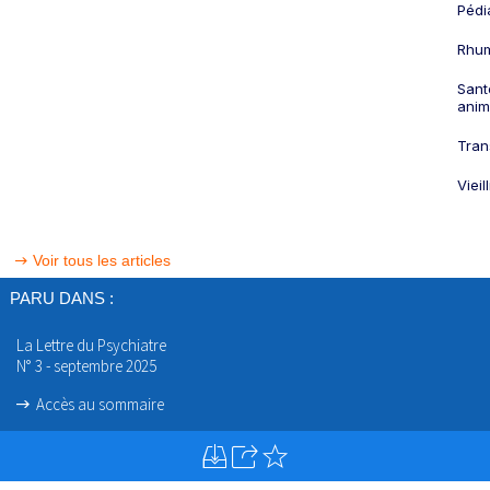
Pédi
Rhum
Sant
anim
Tran
Viei
Voir tous les articles
PARU DANS :
La Lettre du Psychiatre
N° 3 - septembre 2025
Accès au sommaire