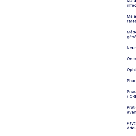
Mala
infe
Mala
rare
Méd
géné
Neur
Onco
Opht
Phar
Pneu
/ OR
Prat
ava
Psych
Addi