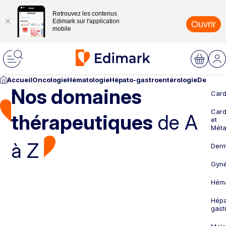
Retrouvez les contenus
Edimark sur l'application
Ouvrir
mobile
Accueil
Oncologie
Hématologie
Hépato-gastroentérologie
Dermato
Nos domaines
Card
Card
thérapeutiques
de A
et
Méta
à Z
Derm
Gyné
Héma
Hépa
gast