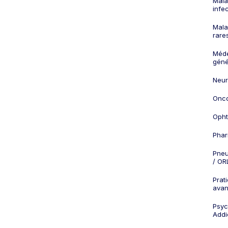
Mala
infe
Mala
rare
Méd
géné
Neur
Onco
Opht
Phar
Pneu
/ OR
Prat
ava
Psych
Addi