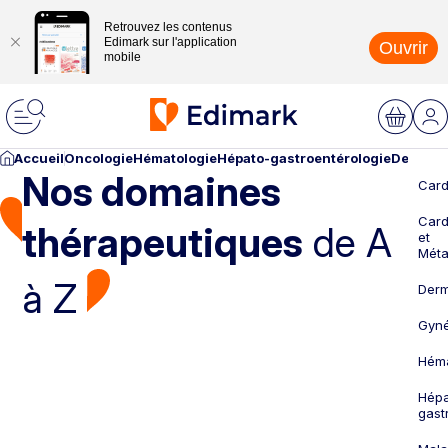
Retrouvez les contenus
Edimark sur l'application
Ouvrir
mobile
Accueil
Oncologie
Hématologie
Hépato-gastroentérologie
Dermato
Nos domaines
Card
Card
thérapeutiques
de A
et
Méta
à Z
Derm
Gyné
Héma
Hépa
gast