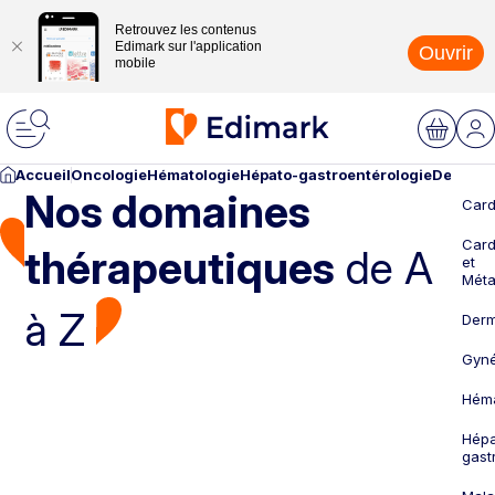
Retrouvez les contenus
Edimark sur l'application
Ouvrir
mobile
Accueil
Oncologie
Hématologie
Hépato-gastroentérologie
Dermato
Nos domaines
Card
Card
thérapeutiques
de A
et
Méta
à Z
Derm
Gyné
Héma
Hépa
gast