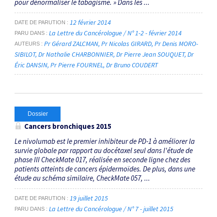
pour dénormaliser le tabagisme. » Dans les ...
12 février 2014
DATE DE PARUTION
La Lettre du Cancérologue / N° 1-2 - février 2014
PARU DANS
Pr Gérard ZALCMAN
Pr Nicolas GIRARD
Pr Denis MORO-
AUTEURS
SIBILOT
Dr Nathalie CHARBONNIER
Dr Pierre Jean SOUQUET
Dr
Éric DANSIN
Pr Pierre FOURNEL
Dr Bruno COUDERT
Dossier
Cancers bronchiques 2015
Le nivolumab est le premier inhibiteur de PD-1 à améliorer la
survie globale par rapport au docétaxel seul dans l'étude de
phase III CheckMate 017, réalisée en seconde ligne chez des
patients atteints de cancers épidermoïdes. De plus, dans une
étude au schéma similaire, CheckMate 057, ...
19 juillet 2015
DATE DE PARUTION
La Lettre du Cancérologue / N° 7 - juillet 2015
PARU DANS