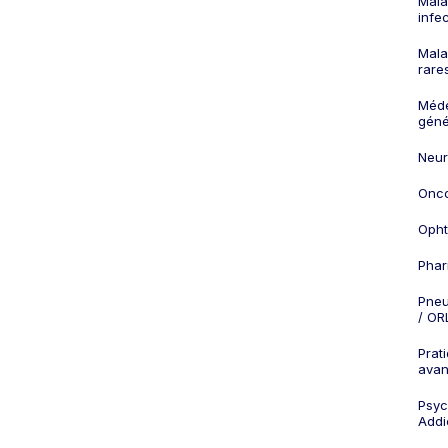
Mala
infe
Mala
rare
Méd
géné
Neur
Onco
Opht
Phar
Pneu
/ OR
Prat
ava
Psych
Addi