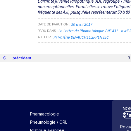
L'arthrite juvénile idiopathique (AJI) regroupe 7 mal
non exceptionnelles. Parmi elles se trouve l'oligoarth
fréquente des AJI, puisqu'elle représenterait 50 à 80 %
30 avril 2017
DATE DE PARUTION
La Lettre du Rhumatologue / N° 431 - avril
PARU DANS
Pr Valérie DEVAUCHELLE-PENSEC
AUTEUR
précédent
3 
NOS
Pharmacologie
S'
Pneumologie / ORL
Revue
Pratique avancée