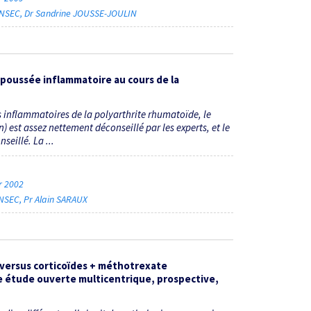
ENSEC
Dr Sandrine JOUSSE-JOULIN
n poussée inflammatoire au cours de la
ns inflammatoires de la polyarthrite rhumatoïde, le
 est assez nettement déconseillé par les experts, et le
seillé. La ...
er 2002
ENSEC
Pr Alain SARAUX
es versus corticoïdes + méthotrexate
une étude ouverte multicentrique, prospective,