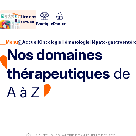
Lire nos
revues
Boutique
Panier
Menu
Accueil
Oncologie
Hématologie
Hépato-gastroentéro
Nos domaines
thérapeutiques
de
A à Z
AUTEUR : PR VALÉRIE DEVAUCHELLE-PENSEC