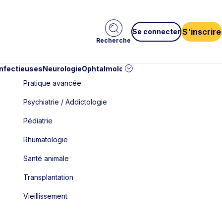
S'inscrire
Se connecter
Recherche
infectieuses
Neurologie
Ophtalmologie
Pédiatrie
Cardiologie
Car
Pratique avancée
Psychiatrie / Addictologie
Pédiatrie
Rhumatologie
Santé animale
Transplantation
Vieillissement