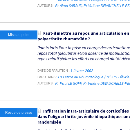
Pr Alain SARAUX
Pr Valérie DEVAUCHELLE-P
AUTEURS
Faut-il mettre au repos une articulation e
Mise au point
polyarthrite rhumatoïde ?
Points forts Pour la prise en charge des articulatio
repos total (décubitus et/ou absence de mobilisation)
repos relatif (éviter les efforts en charge) plutôt décon
1 février 2002
DATE DE PARUTION
La Lettre du Rhumatologue / N° 279 - févri
PARU DANS
Pr Paul LE GOFF
Pr Valérie DEVAUCHELLE-P
AUTEURS
Infiltration intra-articulaire de corticoïd
Revue de presse
dans l'oligoarthrite juvénile idiopathique : 
randomisée