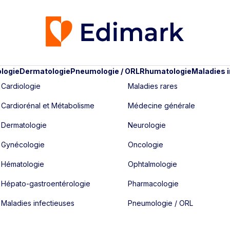
logie
Dermatologie
Pneumologie / ORL
Rhumatologie
Maladies 
Cardiologie
Maladies rares
Cardiorénal et Métabolisme
Médecine générale
Dermatologie
Neurologie
Gynécologie
Oncologie
Hématologie
Ophtalmologie
Hépato-gastroentérologie
Pharmacologie
Maladies infectieuses
Pneumologie / ORL