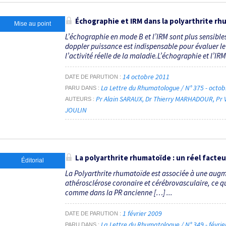
Échographie et IRM dans la polyarthrite r
Mise au point
L’échographie en mode B et l’IRM sont plus sensible
doppler puissance est indispensable pour évaluer le
l’activité réelle de la maladie.L’échographie et l’IRM 
14 octobre 2011
DATE DE PARUTION
La Lettre du Rhumatologue / N° 375 - octo
PARU DANS
Pr Alain SARAUX
Dr Thierry MARHADOUR
Pr 
AUTEURS
JOULIN
La polyarthrite rhumatoïde : un réel facteu
Éditorial
La Polyarthrite rhumatoïde est associée à une aug
athérosclérose coronaire et cérébrovasculaire, ce q
comme dans la PR ancienne […] ...
1 février 2009
DATE DE PARUTION
La Lettre du Rhumatologue / N° 349 - févri
PARU DANS