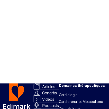
Domaines thérapeutiques
Articles
Congrès
Cardiologie
Vidéos
Cardiorénal et Métabolisme
Podcasts
Dermatologie