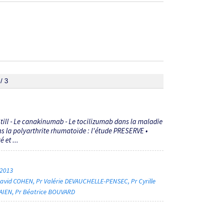
/ 3
till - Le canakinumab - Le tocilizumab dans la maladie
ns la polyarthrite rhumatoïde : l'étude PRESERVE •
 et ...
 2013
David COHEN
Pr Valérie DEVAUCHELLE-PENSEC
Pr Cyrille
AIEN
Pr Béatrice BOUVARD