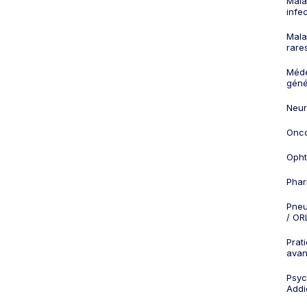
Mala
infe
Mala
rare
Méd
géné
Neur
Onco
Opht
Phar
Pneu
/ OR
Prat
ava
Psych
Addi