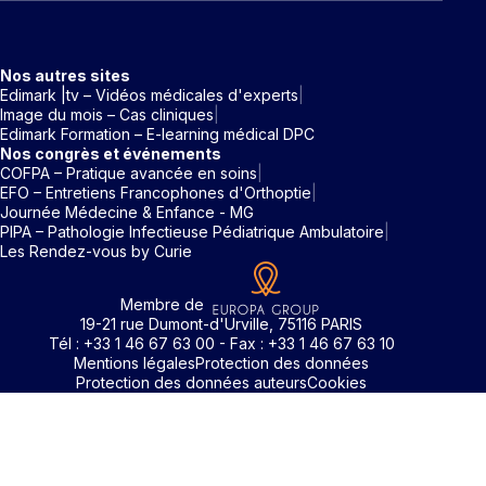
Nos autres sites
Edimark |tv – Vidéos médicales d'experts
Image du mois – Cas cliniques
Edimark Formation – E-learning médical DPC
Nos congrès et événements
COFPA – Pratique avancée en soins
EFO – Entretiens Francophones d'Orthoptie
Journée Médecine & Enfance - MG
PIPA – Pathologie Infectieuse Pédiatrique Ambulatoire
Les Rendez-vous by Curie
Membre de
19-21 rue Dumont-d'Urville, 75116 PARIS
Tél : +33 1 46 67 63 00 - Fax : +33 1 46 67 63 10
Mentions légales
Protection des données
Protection des données auteurs
Cookies
Identifiant / Mot de passe oubli
Pour accéder aux contenus publiés sur Edimark.fr vous dev