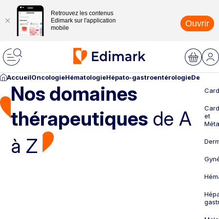
Retrouvez les contenus
Edimark sur l'application
Ouvrir
mobile
Accueil
Oncologie
Hématologie
Hépato-gastroentérologie
Dermato
Nos domaines
Card
Card
thérapeutiques
de A
et
Méta
à Z
Derm
Gyné
Héma
Hépa
gast