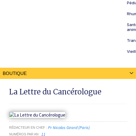
Pédi
Rhum
Sant
anim
Tran
Viei
BOUTIQUE
ABONNEMENTS
La Lettre du Cancérologue
Abonnement par revue
Abonnements multi-revues
NOS OUVRAGES
Pr Nicolas Girard (Paris)
RÉDACTEUR EN CHEF
NOS REVUES À L'UNITÉ
11
NUMÉROS PAR AN