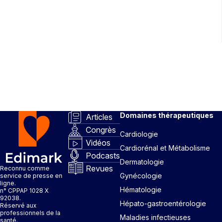
Domaines thérapeutiques
Articles
Congrès
Cardiologie
Vidéos
Cardiorénal et Métabolisme
Podcasts
Dermatologie
Revues
Reconnu comme
Gynécologie
service de presse en
ligne.
Hématologie
n° CPPAP 1028 X
92038.
Hépato-gastroentérologie
Réservé aux
professionnels de la
Maladies infectieuses
santé.