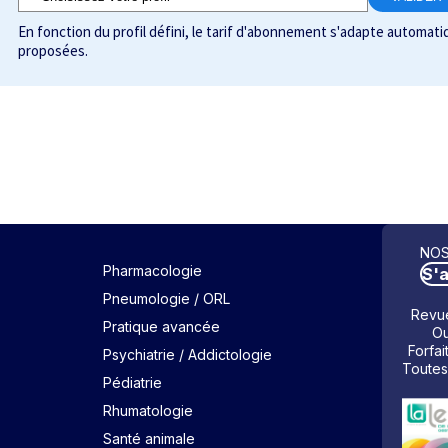
En fonction du profil défini, le tarif d'abonnement s'adapte automa
proposées.
NOS
Pharmacologie
S'
Pneumologie / ORL
Revue
Pratique avancée
Ou
Forfai
Psychiatrie / Addictologie
Toutes
Pédiatrie
Rhumatologie
Santé animale