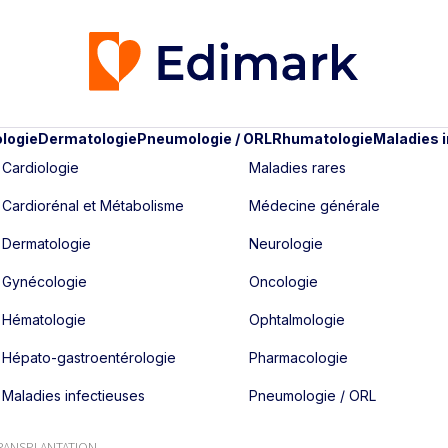
logie
Dermatologie
Pneumologie / ORL
Rhumatologie
Maladies 
Cardiologie
Maladies rares
Cardiorénal et Métabolisme
Médecine générale
Dermatologie
Neurologie
Gynécologie
Oncologie
Hématologie
Ophtalmologie
Hépato-gastroentérologie
Pharmacologie
Maladies infectieuses
Pneumologie / ORL
TRANSPLANTATION