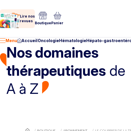
Lire nos
revues
Boutique
Panier
Menu
Accueil
Oncologie
Hématologie
Hépato-gastroentéro
Nos domaines
thérapeutiques
de
A à Z
BOUTIQUE
ABONNEMENT
LE COURRIER DE LA 