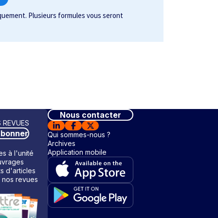
tiquement. Plusieurs formules vous seront
Nous contacter
 REVUES
abonner
Qui sommes-nous ?
Archives
Application mobile
s à l'unité
vrages
ts d'articles
 nos revues