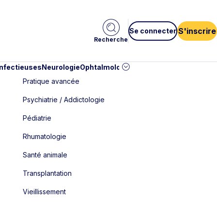
S'inscrire
Se connecter
Recherche
infectieuses
Neurologie
Ophtalmologie
Pédiatrie
Cardiologie
Car
Pratique avancée
Psychiatrie / Addictologie
Pédiatrie
Rhumatologie
Santé animale
Transplantation
Vieillissement