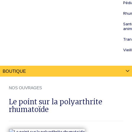
Pédi
Rhum
Sant
anim
Tran
Viei
BOUTIQUE
ABONNEMENTS
NOS OUVRAGES
Abonnement par revue
Le point sur la polyarthrite
Abonnements multi-revues
rhumatoïde
NOS OUVRAGES
NOS REVUES À L'UNITÉ