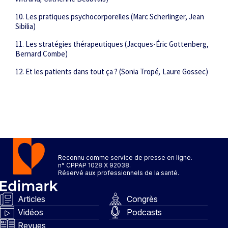
10. Les pratiques psychocorporelles (Marc Scherlinger, Jean
Sibilia)
11. Les stratégies thérapeutiques (Jacques-Éric Gottenberg,
Bernard Combe)
12. Et les patients dans tout ça ? (Sonia Tropé
,
Laure Gossec)
Reconnu comme service de presse en ligne.
n° CPPAP 1028 X 92038.
Réservé aux professionnels de la santé.
Articles
Congrès
Vidéos
Podcasts
Revues