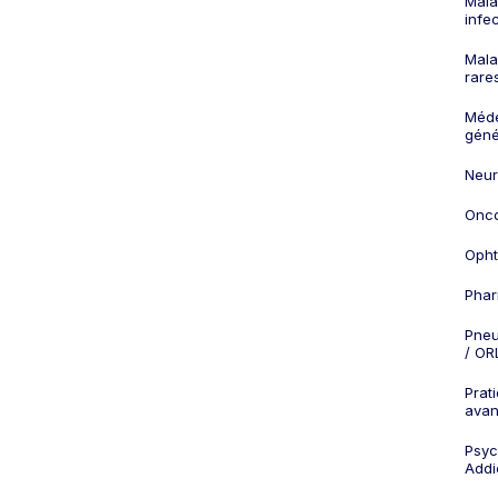
Mala
infe
Mala
rare
Méd
géné
Neur
Onco
Opht
Phar
Pneu
/ OR
Prat
ava
Psych
Addi