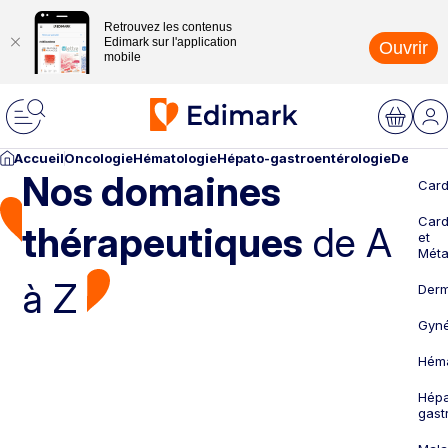
Retrouvez les contenus
Edimark sur l'application
Ouvrir
mobile
Accueil
Oncologie
Hématologie
Hépato-gastroentérologie
Dermato
Nos domaines
Card
Card
thérapeutiques
de A
et
Méta
à Z
Derm
Gyné
Héma
Hépa
gast