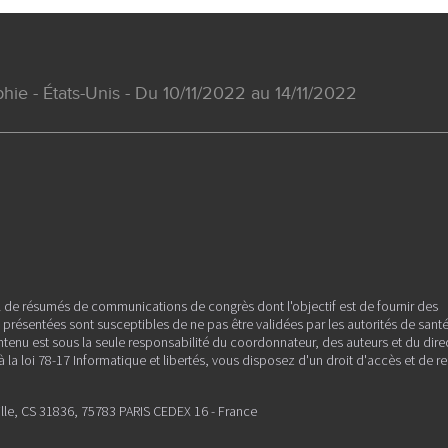
ie - États-Unis - Du 10/11/2022 au 14/11/2022
l de résumés de communications de congrès dont l'objectif est de fournir des
es présentées sont susceptibles de ne pas être validées par les autorités de sant
ntenu est sous la seule responsabilité du coordonnateur, des auteurs et du dire
la loi 78-17 Informatique et libertés, vous disposez d'un droit d'accès et de re
ille, CS 31836, 75783 PARIS CEDEX 16 - France