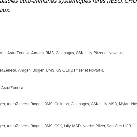
aladies auto-immunes systémiques rares RESO, CHU
aux.
bVie, AstraZeneca, Amgen, BMS, Galapagos, GSK, Lilly, Pfizer et Novartis.
traZeneca, Amgen, Biogen, BMS, GSK, Lilly, Pfizer et Novartis.
 et AstraZeneca.
gen, AstraZeneca, Biogen, BMS, Celltrion, Galapagos, GSK, Lilly, MSD, Mylan, Nov
gen, AstraZeneca, Biogen, BMS, GSK, Lilly, MSD, Nordic, Pfizer, Sanofi et UCB