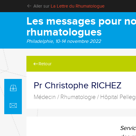
Aller sur
La Lettre du Rhumatologue
Les messages pour no
rhumatologues
Philadelphie, 10-14 novembre 2022
Retour
Pr Christophe RICHEZ
Médecin / Rhumatologie / Hôpital Pelleg
Servic