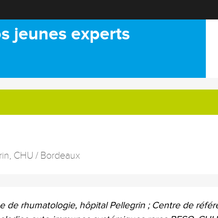
s jeunes experts
rin, CHU / Bordeaux
e de rhumatologie, hôpital Pellegrin ; Centre de réfé