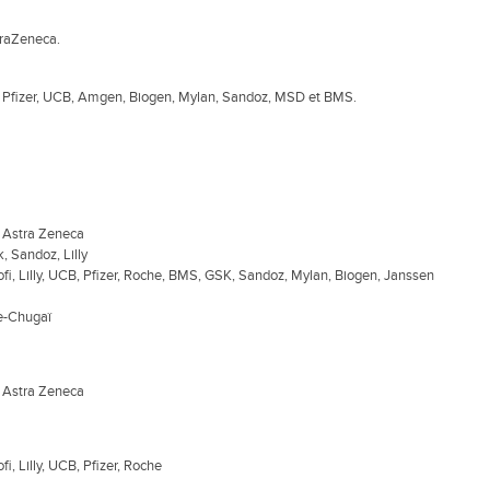
traZeneca.
Vie, Pfizer, UCB, Amgen, Biogen, Mylan, Sandoz, MSD et BMS.
a, Astra Zeneca
, Sandoz, Lilly
ofi, Lilly, UCB, Pfizer, Roche, BMS, GSK, Sandoz, Mylan, Biogen, Janssen
he-Chugaï
a, Astra Zeneca
i, Lilly, UCB, Pfizer, Roche