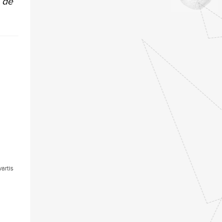
 de
artis