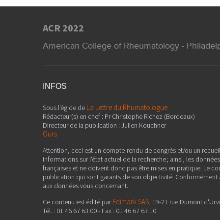
ACR 2022
American College of Rheumatology - Philadelph
INFOS
La Lettre du Rhumatologue
Sous l'égide de
Rédacteur(s) en chef : Pr Christophe Richez (Bordeaux)
Directeur de la publication : Julien Kouchner
Ours
Attention, ceci est un compte-rendu de congrès et/ou un recuei
informations sur l'état actuel de la recherche ; ainsi, les donné
françaises et ne doivent donc pas être mises en pratique. Le co
publication qui sont garants de son objectivité. Conformément à 
aux données vous concernant.
Edimark SAS
Ce contenu est édité par
, 19-21 rue Dumont d'Urv
Tél. : 01 46 67 63 00 - Fax : 01 46 67 63 10