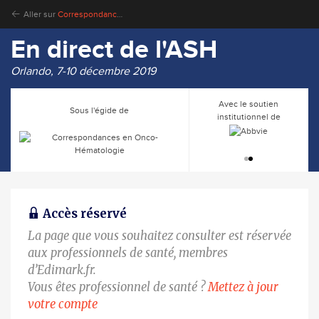
Aller sur
Correspondances en Onco-Hématologie
En direct de l'ASH
Orlando, 7-10 décembre 2019
Avec le soutien
Sous l'égide de
institutionnel de
Accès réservé
La page que vous souhaitez consulter est réservée
aux professionnels de santé, membres
d’Edimark.fr.
Vous êtes professionnel de santé ?
Mettez à jour
votre compte