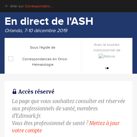
Aller sur
Correspondances en Onco-Hématologie
En direct de l'ASH
Orlando, 7-10 décembre 2019
Avec le soutien
Sous l'égide de
institutionnel de
Accès réservé
La page que vous souhaitez consulter est réservée
aux professionnels de santé, membres
d’Edimark.fr.
Vous êtes professionnel de santé ?
Mettez à jour
votre compte