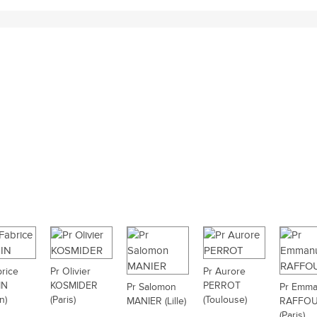
brice
Pr Olivier
Pr Aurore
IN
KOSMIDER
PERROT
Pr Salomon
Pr Emma
n)
(Paris)
(Toulouse)
MANIER (Lille)
RAFFO
(Paris)