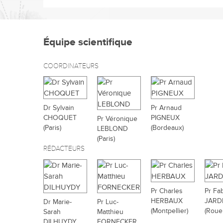
Équipe scientifique
COORDINATEURS
Dr Sylvain
Pr Arnaud
CHOQUET
PIGNEUX
Pr Véronique
(Paris)
(Bordeaux)
LEBLOND
(Paris)
RÉDACTEURS
Pr Charles
Pr Fa
HERBAUX
JARD
Dr Marie-
Pr Luc-
(Montpellier)
(Roue
Sarah
Matthieu
DILHUYDY
FORNECKER