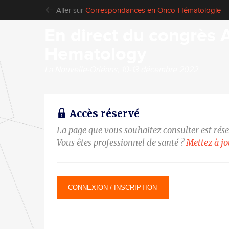
Aller sur
Correspondances en Onco-Hématologie
En direct du congrès 
Hematology
La Nouvelle-Orléans, 10-13 décembre 2022
Accès réservé
La page que vous souhaitez consulter est rés
Vous êtes professionnel de santé ?
Mettez à j
CONNEXION / INSCRIPTION