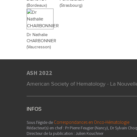
(Bordeaux)
(Strasbourg)
Dr Nathalie
CHARBONNIER
(Vaucresson)
ASH 2022
American Society of Hematology - La Nouvelle
INFOS
Correspondances en Onco-Hématologie
Sous l'égide de
Rédacteur(s) en chef : Pr Pierre Feugier (Nancy), Dr Sylvain Choq
Directeur de la publication : Julien Kouchner