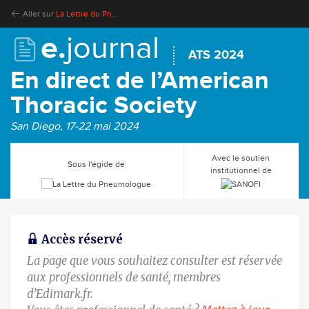
Aller sur
La Lettre du Pneumologue
e.
journal
ATS 2024
En direct de l’American
Thoracic Society
San Diego, 17-22 mai 2024
Avec le soutien
Sous l'égide de
institutionnel de
Accès réservé
La page que vous souhaitez consulter est réservée
aux professionnels de santé, membres
d’Edimark.fr.