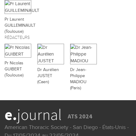
Pr Laurent
GUILLEMINAULT
(Toulouse)
RÉDACTEURS
Pr Nicolas
GUIBERT
Dr Aurélien
Dr Jean-
(Toulouse)
JUSTET
Philippe
(Caen)
MADIOU
(Paris)
e.
journal
ATS 2024
American Thoracic Society - San Diego - États-Unis -
Du 17/05/2024 au 22/05/2024