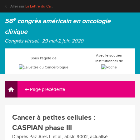
Aller sur
La Lettre du Cancérologue
e
56
congrès américain en oncologie
clinique
Congrès virtuel, 29 mai-2 juin 2020
Avec le soutien
Sous l'égide de
institutionnel de
Page précédente
Cancer à petites cellules :
CASPIAN phase III
D'après Paz-Ares L et al., abstr. 9002, actualisé