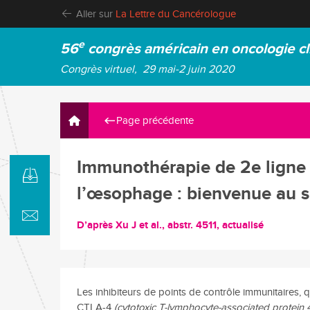
Aller sur
La Lettre du Cancérologue
e
56
congrès américain en oncologie cl
Congrès virtuel, 29 mai-2 juin 2020
Page précédente
Immunothérapie de 2e ligne
l’œsophage : bienvenue au s
D’après Xu J et al., abstr. 4511, actualisé
Les inhibiteurs de points de contrôle immunitaires, q
CTLA-4
(cytotoxic T-lymphocyte-associated protein 