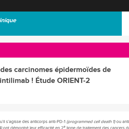
inique
 des carcinomes épidermoïdes de
intilimab ! Étude ORIENT-2
u’il s’agisse des anticorps anti-PD-1
(programmed cell death 1)
ou anti
e
4)
ont démontré leur efficacité en 2
ligne de traitement des cancers d