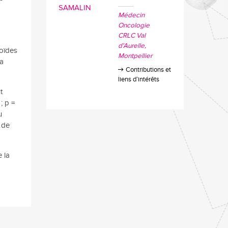
Médecin
.
Oncologie
CRLC Val
d'Aurelle
moïdes
Montpellier
la
Contributions et
liens d’intérêts
t
; p =
u
s de
 la