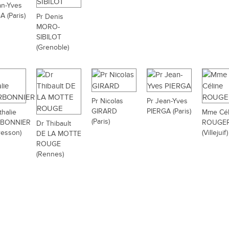
an-Yves
A (Paris)
Pr Denis
MORO-
SIBILOT
(Grenoble)
Pr Nicolas
Pr Jean-Yves
GIRARD
PIERGA (Paris)
thalie
Mme Cél
(Paris)
BONNIER
ROUGE
Dr Thibault
resson)
(Villejuif)
DE LA MOTTE
ROUGE
(Rennes)