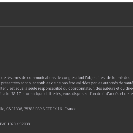
l de résumés de communications de congrès dont l'objectif est de fournir des
es présentées sont susceptibles de ne pas être validées par les autorités de sant
ntenu est sous la seule responsabilité du coordonnateur, des auteurs et du dire
la loi 78-17 Informatique et libertés, vous disposez d'un droit d'accès et de re
ille, CS 31836, 75783 PARIS CEDEX 16 - France
PPAP 1028 X 92038.