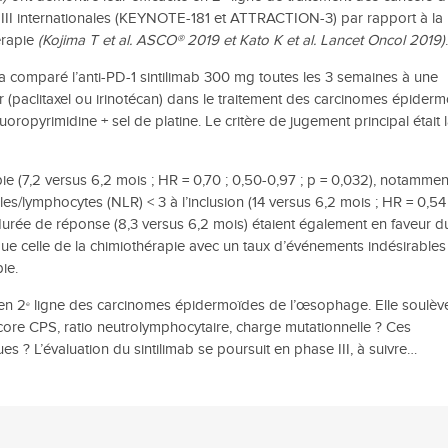
II internationales (KEYNOTE-181 et ATTRACTION-3) par rapport à la
érapie
(Kojima T et al. ASCO® 2019 et Kato K et al. Lancet Oncol 2019)
 comparé l’anti-PD-1 sintilimab 300 mg toutes les 3 semaines à une
ur (paclitaxel ou irinotécan) dans le traitement des carcinomes épider
uoropyrimidine + sel de platine. Le critère de jugement principal était 
 (7,2 versus 6,2 mois ; HR = 0,70 ; 0,50-0,97 ; p = 0,032), notammen
les/lymphocytes (NLR) < 3 à l’inclusion (14 versus 6,2 mois ; HR = 0,54 
 durée de réponse (8,3 versus 6,2 mois) étaient également en faveur d
e que celle de la chimiothérapie avec un taux d’événements indésirable
ie.
 en 2
ligne des carcinomes épidermoïdes de l’œsophage. Elle soulève
e
score CPS, ratio neutrolymphocytaire, charge mutationnelle ? Ces
es ? L’évaluation du sintilimab se poursuit en phase III, à suivre…