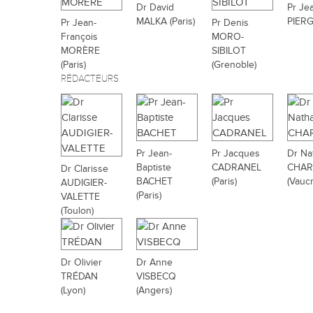
Dr David
Pr Je
MALKA (Paris)
PIERG
Pr Jean-
Pr Denis
François
MORO-
MORÈRE
SIBILOT
(Paris)
(Grenoble)
RÉDACTEURS
Pr Jean-
Pr Jacques
Dr Na
Baptiste
CADRANEL
CHAR
Dr Clarisse
BACHET
(Paris)
(Vauc
AUDIGIER-
(Paris)
VALETTE
(Toulon)
Dr Olivier
Dr Anne
TRÉDAN
VISBECQ
(Lyon)
(Angers)