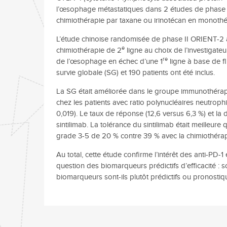
l’œsophage métastatiques dans 2 études de phase I
chimiothérapie par taxane ou irinotécan en monoth
L’étude chinoise randomisée de phase II ORIENT-2 a
e
chimiothérapie de 2
ligne au choix de l’investigate
re
de l’œsophage en échec d’une 1
ligne à base de fl
survie globale (SG) et 190 patients ont été inclus.
La SG était améliorée dans le groupe immunothérapie
chez les patients avec ratio polynucléaires neutrophi
0,019). Le taux de réponse (12,6 versus 6,3 %) et la
sintilimab. La tolérance du sintilimab était meilleur
grade 3-5 de 20 % contre 39 % avec la chimiothérap
Au total, cette étude confirme l’intérêt des anti-PD-1
question des biomarqueurs prédictifs d’efficacité : 
biomarqueurs sont-ils plutôt prédictifs ou pronostiqu