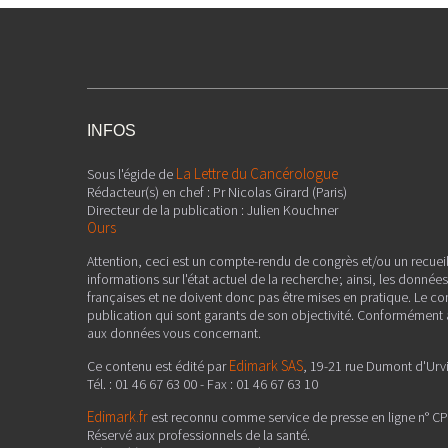
INFOS
La Lettre du Cancérologue
Sous l'égide de
Rédacteur(s) en chef : Pr Nicolas Girard (Paris)
Directeur de la publication : Julien Kouchner
Ours
Attention, ceci est un compte-rendu de congrès et/ou un recuei
informations sur l'état actuel de la recherche ; ainsi, les donné
françaises et ne doivent donc pas être mises en pratique. Le co
publication qui sont garants de son objectivité. Conformément à 
aux données vous concernant.
Edimark SAS
Ce contenu est édité par
, 19-21 rue Dumont d'Urv
Tél. : 01 46 67 63 00 - Fax : 01 46 67 63 10
Edimark.fr
est reconnu comme service de presse en ligne n° C
Réservé aux professionnels de la santé.