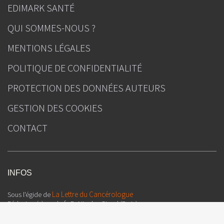
EDIMARK SANTÉ
QUI SOMMES-NOUS ?
MENTIONS LÉGALES
POLITIQUE DE CONFIDENTIALITÉ
PROTECTION DES DONNÉES AUTEURS
GESTION DES COOKIES
CONTACT
INFOS
La Lettre du Cancérologue
Sous l'égide de
Rédacteur(s) en chef : Pr Nicolas Girard (Paris)
Directeur de la publication : Julien Kouchner
Ours