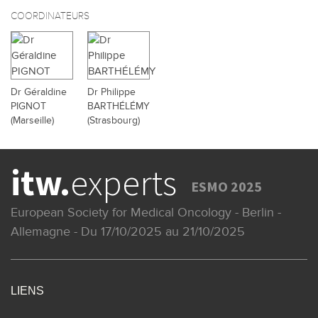
COORDINATEURS
Dr Géraldine
Dr Philippe
PIGNOT
BARTHÉLÉMY
(Marseille)
(Strasbourg)
itw.
experts
ESMO 2025
European Society for Medical Oncology - Berlin -
Allemagne - Du 17/10/2025 au 21/10/2025
LIENS