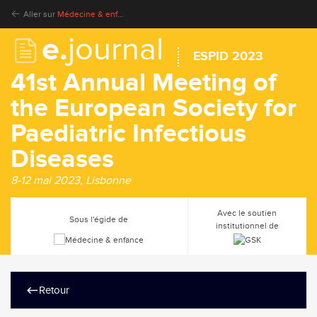
Aller sur
Médecine & enfance
e.
journal
ESPID 2023
41st Annual Meeting of
the European Society for
Paediatric Infectious
Diseases
8-12 mai 2023, Lisbonne
Avec le soutien
Sous l'égide de
institutionnel de
Retour