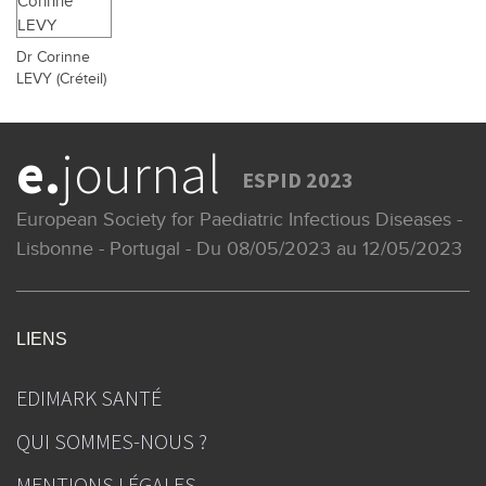
Dr Corinne
LEVY (Créteil)
e.
journal
ESPID 2023
European Society for Paediatric Infectious Diseases -
Lisbonne - Portugal - Du 08/05/2023 au 12/05/2023
LIENS
EDIMARK SANTÉ
QUI SOMMES-NOUS ?
MENTIONS LÉGALES