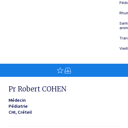
Pédi
Rhum
Sant
anim
Tran
Viei
Pr Robert COHEN
Médecin
Pédiatrie
CHI
Créteil