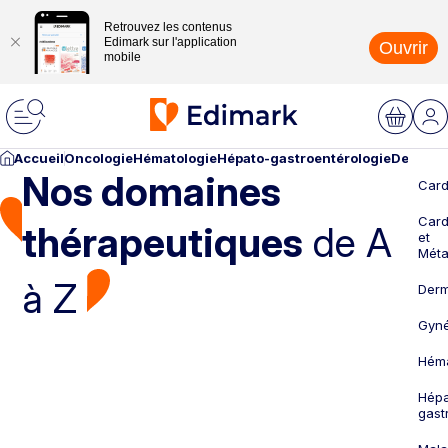
Retrouvez les contenus
Edimark sur l'application
Ouvrir
mobile
Accueil
Oncologie
Hématologie
Hépato-gastroentérologie
Dermato
Nos domaines
Card
Card
thérapeutiques
de A
et
Méta
à Z
Derm
Gyné
Héma
Hépa
gast