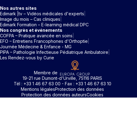
Nos autres sites
Edimark |tv – Vidéos médicales d'experts
Image du mois – Cas cliniques
Edimark Formation – E-learning médical DPC
Nos congrès et événements
COFPA – Pratique avancée en soins
EFO – Entretiens Francophones d'Orthoptie
Journée Médecine & Enfance - MG
PIPA – Pathologie Infectieuse Pédiatrique Ambulatoire
Les Rendez-vous by Curie
Membre de
19-21 rue Dumont-d'Urville, 75116 PARIS
Tél : +33 1 46 67 63 00 - Fax : +33 1 46 67 63 10
Mentions légales
Protection des données
Protection des données auteurs
Cookies
Identifiant / Mot de passe oubli
Pour accéder aux contenus publiés sur Edimark.fr vous dev
posséder un compte et vous identifier au moyen d’un email e
Déjà inscrit(e)
Déjà inscrit(e)
Pas encore inscrit(e) ?
Pas encore inscrit(e) ?
Vous avez oublié votre mot de passe ?
d’un mot de passe. L’email est celui que vous avez renseigné
Merci de saisir votre e-mail. Vous recevrez un message
lors de votre inscription ou de votre abonnement à l’une de 
Connectez-vous à votre compte
Connectez-vous à votre compte