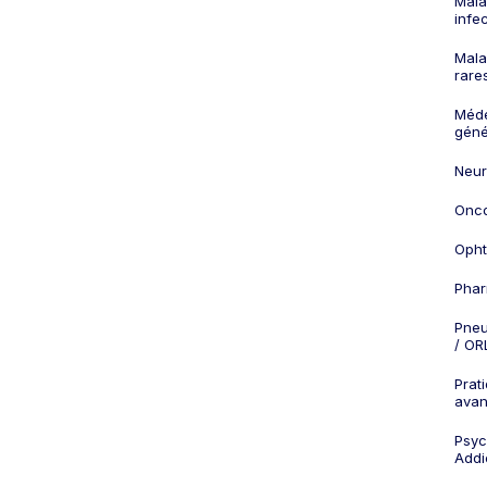
Mala
infe
Mala
rare
Méd
géné
Neur
Onco
Opht
Phar
Pneu
/ OR
Prat
ava
Psych
Addi