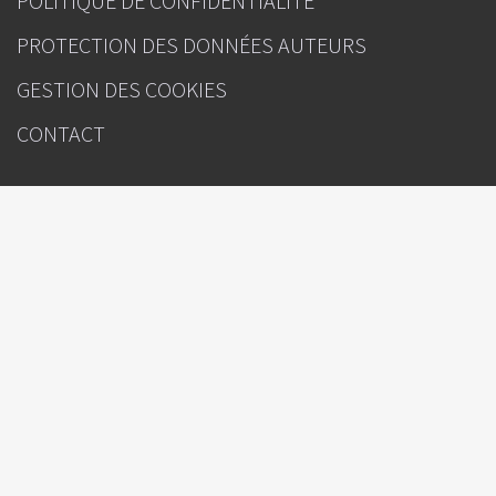
POLITIQUE DE CONFIDENTIALITÉ
PROTECTION DES DONNÉES AUTEURS
GESTION DES COOKIES
CONTACT
INFOS
La Lettre du Pharmacologue
Sous l'égide de
Rédacteur(s) en chef : Dr Florian Lemaitre (Rennes)
Directeur de la publication : Julien Kouchner
Ours
Le contenu est sous la seule responsabilité du directeur de la publication,
des auteurs et du coordinateur qui sont garants de son objectivité.
Edimark SAS
Ce contenu est édité par
, 19-21 rue Dumont d'Urville, CS
31836, 75783 PARIS CEDEX 16 - France
Tél. : 01 46 67 63 00 - Fax : 01 46 67 63 10