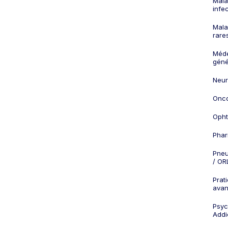
Mala
infe
Mala
rare
Méd
géné
Neur
Onco
Opht
Phar
Pneu
/ OR
Prat
ava
Psych
Addi