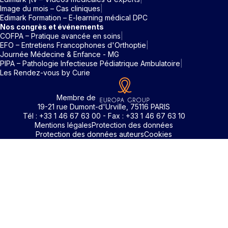
Image du mois – Cas cliniques
Edimark Formation – E-learning médical DPC
Nos congrès et événements
COFPA – Pratique avancée en soins
EFO – Entretiens Francophones d'Orthoptie
Journée Médecine & Enfance - MG
PIPA – Pathologie Infectieuse Pédiatrique Ambulatoire
Les Rendez-vous by Curie
Membre de
19-21 rue Dumont-d'Urville, 75116 PARIS
Tél : +33 1 46 67 63 00 - Fax : +33 1 46 67 63 10
Mentions légales
Protection des données
Protection des données auteurs
Cookies
Rechercher un mot clé
Identifiant / Mot de passe oubli
Pour accéder aux contenus publiés sur Edimark.fr vous dev
posséder un compte et vous identifier au moyen d’un email e
Déjà inscrit(e)
Déjà inscrit(e)
Pas encore inscrit(e) ?
Pas encore inscrit(e) ?
Vous avez oublié votre mot de passe ?
d’un mot de passe. L’email est celui que vous avez renseigné
Merci de saisir votre e-mail. Vous recevrez un message
lors de votre inscription ou de votre abonnement à l’une de 
Connectez-vous à votre compte
Connectez-vous à votre compte
pour réinitialiser votre mot de passe.
publications. Si toutefois vous ne vous souvenez plus de vos
identifiants, veuillez nous contacter en cliquant
ici
.
Votre adresse email
Votre adresse email