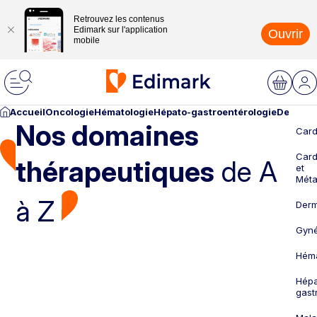
Retrouvez les contenus
Edimark sur l'application
Ouvrir
mobile
Accueil
Oncologie
Hématologie
Hépato-gastroentérologie
Dermato
Nos domaines
Card
Card
thérapeutiques
de A
et
Méta
à Z
Derm
Gyné
Héma
Hépa
gast