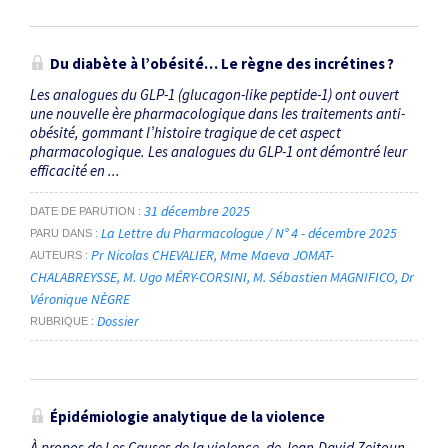
Du diabète à l’obésité… Le règne des incrétines ?
Les analogues du GLP-1 (glucagon-like peptide-1) ont ouvert
une nouvelle ère pharmacologique dans les traitements anti-
obésité, gommant l’histoire tragique de cet aspect
pharmacologique. Les analogues du GLP-1 ont démontré leur
efficacité en ...
31 décembre 2025
DATE DE PARUTION
La Lettre du Pharmacologue / N° 4 - décembre 2025
PARU DANS
Pr Nicolas CHEVALIER
Mme Maeva JOMAT-
AUTEURS
CHALABREYSSE
M. Ugo MÉRY-CORSINI
M. Sébastien MAGNIFICO
Dr
Véronique NÈGRE
Dossier
RUBRIQUE
Épidémiologie analytique de la violence
À propos de Les Causes de la violence, de Jean-David Zeitoun,