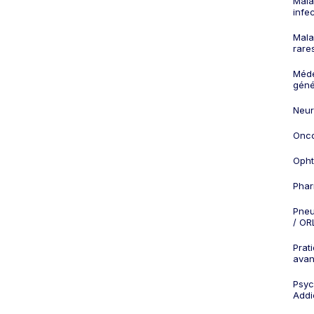
Mala
infe
Mala
rare
Méd
géné
Neur
Onco
Opht
Phar
Pneu
/ OR
Prat
ava
Psych
Addi