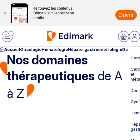
Retrouvez les contenus
Edimark sur l'application
Ouvrir
mobile
Accueil
Oncologie
Hématologie
Hépato-gastroentérologie
Dermato
Nos domaines
Card
Card
thérapeutiques
de A
et
Méta
à Z
Derm
Gyné
Héma
Hépa
gast