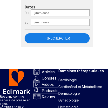
Dates
Du
au
RECHERCHER
Domaines thérapeutiques
Articles
Congrès
Cardiologie
Vidéos
Cardiorénal et Métabolisme
Podcasts
Dermatologie
Revues
Reconnu comme
Gynécologie
service de presse en
ligne.
Hématologie
n° CPPAP 1028 X