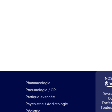
NOS
Pharmacologie
S'
Pneumologie / ORL
Revue
Pratique avancée
Ou
Forfai
Psychiatrie / Addictologie
Toutes
Pédiatrie