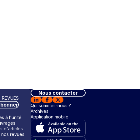
Nous contacter
 REVUES
abonner
Qui sommes-nous ?
Archives
Application mobile
s à l'unité
vrages
ts d'articles
 nos revues