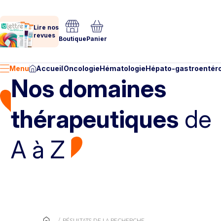
Lire nos
revues
Boutique
Panier
Menu
Accueil
Oncologie
Hématologie
Hépato-gastroentéro
Nos domaines
thérapeutiques
de
A à Z
RÉSULTATS DE LA RECHERCHE