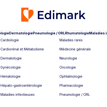
logie
Dermatologie
Pneumologie / ORL
Rhumatologie
Maladies 
Cardiologie
Maladies rares
Cardiorénal et Métabolisme
Médecine générale
Dermatologie
Neurologie
Gynécologie
Oncologie
Hématologie
Ophtalmologie
Hépato-gastroentérologie
Pharmacologie
Maladies infectieuses
Pneumologie / ORL