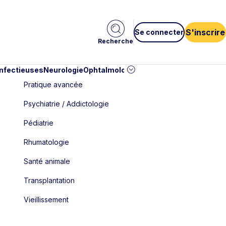
S'inscrire
Se connecter
Recherche
infectieuses
Neurologie
Ophtalmologie
Pédiatrie
Cardiologie
Car
Pratique avancée
Psychiatrie / Addictologie
Pédiatrie
Rhumatologie
Santé animale
Transplantation
Vieillissement