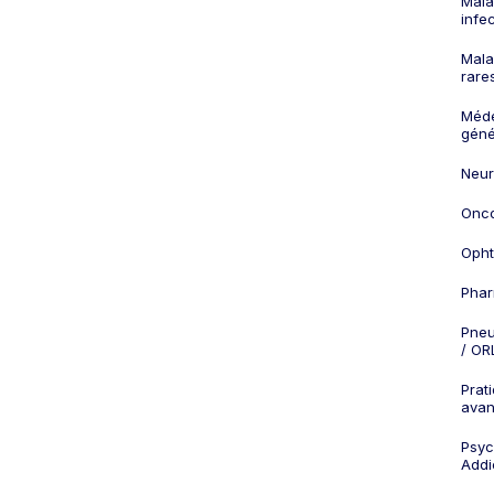
Mala
infe
Mala
rare
Méd
géné
Neur
Onco
Opht
Phar
Pneu
/ OR
Prat
ava
Psych
Addi