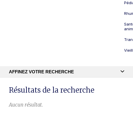
Pédi
Rhum
Sant
anim
Tran
Viei
AFFINEZ VOTRE RECHERCHE
Recherche textuelle
Résultats de la recherche
Aucun résultat.
Publication