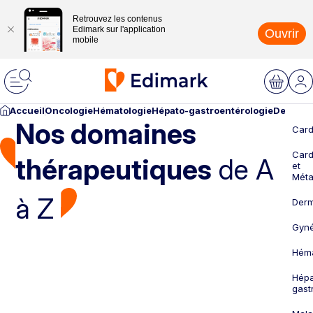
Retrouvez les contenus
Edimark sur l'application
Ouvrir
mobile
Accueil
Oncologie
Hématologie
Hépato-gastroentérologie
Dermato
Nos domaines
Card
Card
thérapeutiques
de A
et
Méta
à Z
Derm
Gyné
Héma
Hépa
gast