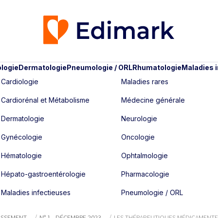
logie
Dermatologie
Pneumologie / ORL
Rhumatologie
Maladies 
Cardiologie
Maladies rares
Cardiorénal et Métabolisme
Médecine générale
Dermatologie
Neurologie
Gynécologie
Oncologie
Hématologie
Ophtalmologie
Hépato-gastroentérologie
Pharmacologie
Maladies infectieuses
Pneumologie / ORL
ISSEMENT
N° 1 - DÉCEMBRE 2023
LES THÉRAPEUTIQUES MÉDICAMENT