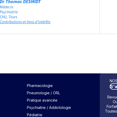
Dr Thomas DESMIDT
Médecin
Psychiatrie
CHU
Tours
Contributions et liens d’intérêts
NOS
Pharmacologie
S'
Pneumologie / ORL
Revue
Pratique avancée
Ou
Forfai
Psychiatrie / Addictologie
Toutes
Pédiatrie