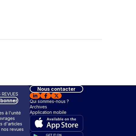
Nous contacter
 REVUES
abonner
Qui sommes-nous ?
Archives
Application mobile
s à l'unité
vrages
ts d'articles
 nos revues