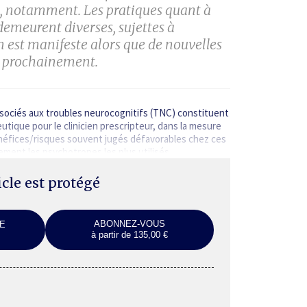
s, notamment. Les pratiques quant à
 demeurent diverses, sujettes à
on est manifeste alors que de nouvelles
s prochainement.
ociés aux troubles neuro­cognitifs (TNC) constituent
tique pour le clinicien prescripteur, dans la mesure
énéfices/ risques souvent jugés défavorables chez ces
uement les psycho­tropes les plus utilisés…
ticle est protégé
ABONNEZ-VOUS
E
à partir de 135,00 €