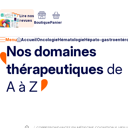
Lire nos
revues
Boutique
Panier
Menu
Accueil
Oncologie
Hématologie
Hépato-gastroentéro
Nos domaines
thérapeutiques
de
A à Z
CORRESPONDANCES EN MÉDECINE COGNITION & VIEILL