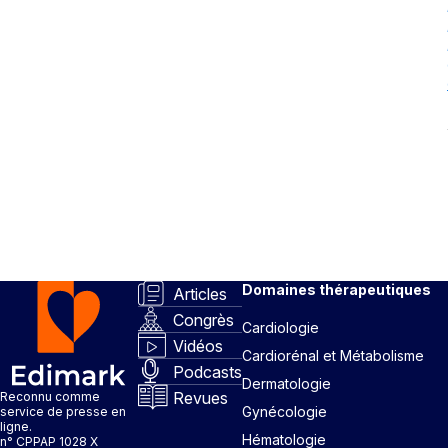
Domaines thérapeutiques
Articles
Congrès
Cardiologie
Vidéos
Cardiorénal et Métabolisme
Podcasts
Dermatologie
Revues
Reconnu comme
Gynécologie
service de presse en
ligne.
Hématologie
n° CPPAP 1028 X