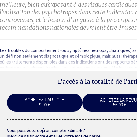
meilleure, bien qu’exposant à des risques cardiaque
l’utilisation des psychotropes dans cette indication
controverses, et le besoin d’un guide à la prescripti
recommandations nationales devraient être émise
Les troubles du comportement (ou symptômes neuro­psychiatriques) ass
un défi non seulement dia­gnostique et sémiologique, mais aussi thérapeu
où les traitements disponibles dans ces indications ont des rapports b
patients pour la plupart fragiles. Les anti­psychotiques ont été historiq
L’accès à la totalité de l’ar
ACHETEZ L'ARTICLE
ACHETEZ LA REVU
9,00 €
56,00 €
Vous possédez déjà un compte Edimark ?
Merci de saisir votre e-mail et votre mot de passe.