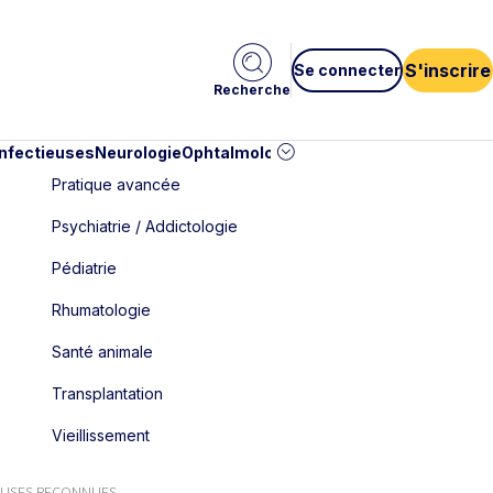
S'inscrire
Se connecter
Recherche
infectieuses
Neurologie
Ophtalmologie
Pédiatrie
Cardiologie
Car
Pratique avancée
Psychiatrie / Addictologie
Pédiatrie
Rhumatologie
Santé animale
Transplantation
Vieillissement
EUSES RECONNUES