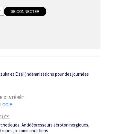
tsuka et Eisai (indemnisations pour des journées
E D’INTÉRÊT
LOGIE
CLÉS
ychotiques
Antidépresseurs sérotoninergiques
tropes
recommandations