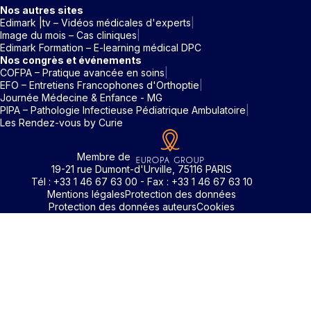
Nos autres sites
Edimark |tv – Vidéos médicales d'experts
Image du mois – Cas cliniques
Edimark Formation – E-learning médical DPC
Nos congrès et événements
COFPA – Pratique avancée en soins
EFO – Entretiens Francophones d'Orthoptie
Journée Médecine & Enfance - MG
PIPA – Pathologie Infectieuse Pédiatrique Ambulatoire
Les Rendez-vous by Curie
Membre de
19-21 rue Dumont-d'Urville, 75116 PARIS
Tél : +33 1 46 67 63 00 - Fax : +33 1 46 67 63 10
Mentions légales
Protection des données
Protection des données auteurs
Cookies
Identifiant / Mot de passe oubli
Pour accéder aux contenus publiés sur Edimark.fr vous dev
posséder un compte et vous identifier au moyen d’un email e
Déjà inscrit(e)
Déjà inscrit(e)
Pas encore inscrit(e) ?
Pas encore inscrit(e) ?
Vous avez oublié votre mot de passe ?
d’un mot de passe. L’email est celui que vous avez renseigné
Merci de saisir votre e-mail. Vous recevrez un message
lors de votre inscription ou de votre abonnement à l’une de 
Connectez-vous à votre compte
Connectez-vous à votre compte
pour réinitialiser votre mot de passe.
publications. Si toutefois vous ne vous souvenez plus de vos