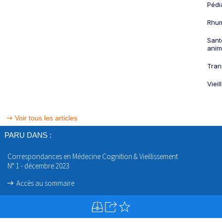
Pédi
Rhum
Sant
anim
Tran
Viei
Voir tous les articles
PARU DANS :
Correspondances en Médecine Cognition & Vieillissement
N° 1 - décembre 2023
Accès au sommaire