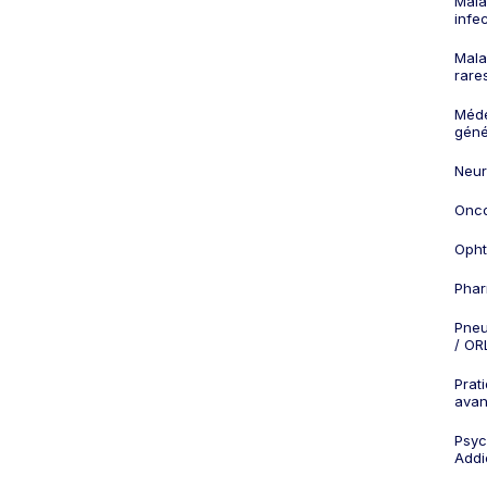
Mala
infe
Mala
rare
Méd
géné
Neur
Onco
Opht
Phar
Pneu
/ OR
Prat
ava
Psych
Addi