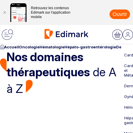
Retrouvez les contenus
Edimark sur l'application
Ouvrir
mobile
Accueil
Oncologie
Hématologie
Hépato-gastroentérologie
Dermato
Nos domaines
Card
Card
thérapeutiques
de A
et
Méta
à Z
Derm
Gyné
Héma
Hépa
gast