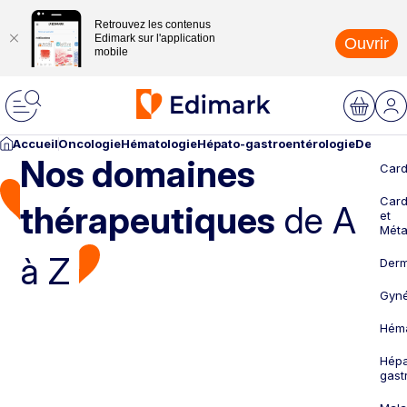
Retrouvez les contenus
Edimark sur l'application
Ouvrir
mobile
Accueil
Oncologie
Hématologie
Hépato-gastroentérologie
Dermato
Nos domaines
Card
Card
thérapeutiques
de A
et
Méta
à Z
Derm
Gyné
Héma
Hépa
gast