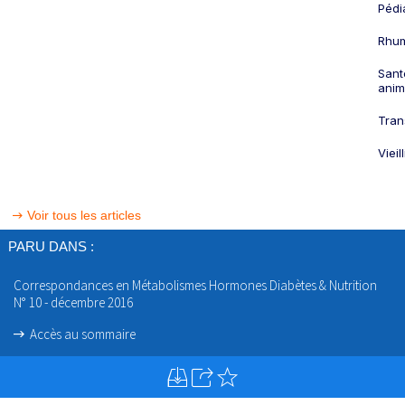
Pédi
Rhum
Sant
anim
Tran
Viei
Voir tous les articles
PARU DANS :
Correspondances en Métabolismes Hormones Diabètes & Nutrition
N° 10 - décembre 2016
Accès au sommaire