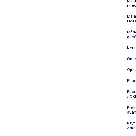
Mala
infe
Mala
rare
Méd
géné
Neur
Onco
Opht
Phar
Pneu
/ OR
Prat
ava
Psych
Addi