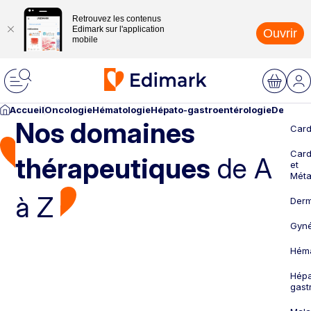
Retrouvez les contenus
Edimark sur l'application
Ouvrir
mobile
Accueil
Oncologie
Hématologie
Hépato-gastroentérologie
Dermato
Nos domaines
Card
Card
thérapeutiques
de A
et
Méta
à Z
Derm
Gyné
Héma
Hépa
gast