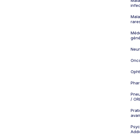
Mala
infe
Mala
rare
Méd
géné
Neur
Onco
Opht
Phar
Pneu
/ OR
Prat
ava
Psych
Addi