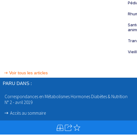
Pédi
Rhum
Sant
anim
Tran
Viei
Voir tous les articles
PARU DANS :
Correspondances en Métabolismes Hormones Diabètes & Nutrition
N° 2 - avril 2019
Accès au sommaire