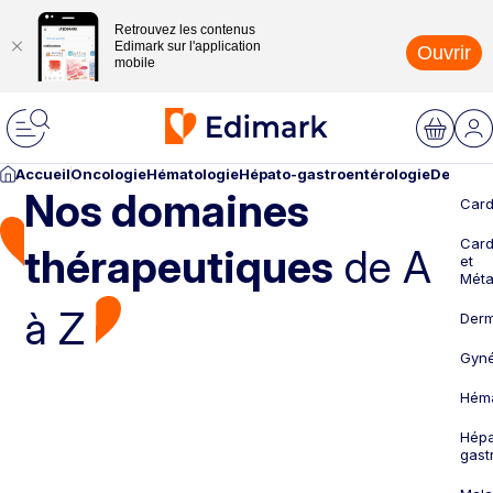
Retrouvez les contenus
Edimark sur l'application
Ouvrir
mobile
Accueil
Oncologie
Hématologie
Hépato-gastroentérologie
Dermato
Nos domaines
Card
Card
thérapeutiques
de A
et
Méta
à Z
Derm
Gyné
Héma
Hépa
gast