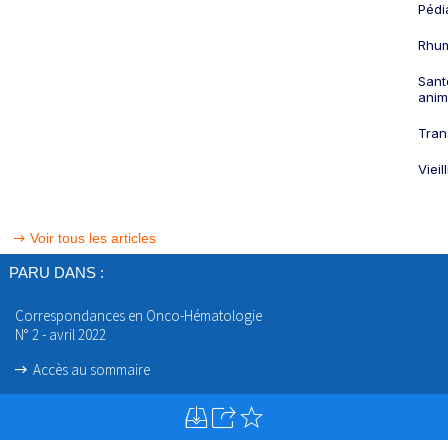
Pédi
Rhum
Sant
anim
Tran
Viei
Voir tous les articles
PARU DANS :
Correspondances en Onco-Hématologie
N° 2 - avril 2022
Accès au sommaire