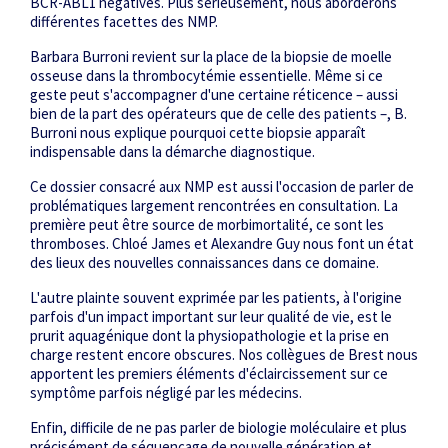
BCR-ABL1 négatives. Plus sérieusement, nous aborderons
différentes facettes des NMP.
Barbara Burroni revient sur la place de la biopsie de moelle
osseuse dans la thrombocytémie essentielle. Même si ce
geste peut s'accompagner d'une certaine réticence – aussi
bien de la part des opérateurs que de celle des patients –, B.
Burroni nous explique pourquoi cette biopsie apparaît
indispensable dans la démarche ­diagno­stique.
Ce dossier consacré aux NMP est aussi l'occasion de parler de
problématiques largement rencontrées en consultation. La
première peut être source de morbi­mortalité, ce sont les
thromboses. Chloé James et Alexandre Guy nous font un état
des lieux des nouvelles connaissances dans ce domaine.
L'autre plainte souvent exprimée par les patients, à l'origine
parfois d'un impact important sur leur qualité de vie, est le
prurit aquagénique dont la physiopathologie et la prise en
charge restent encore obscures. Nos collègues de Brest nous
apportent les premiers éléments d'éclaircissement sur ce
symptôme parfois négligé par les médecins.
Enfin, difficile de ne pas parler de biologie moléculaire et plus
précisément de séquençage de nouvelle génération et