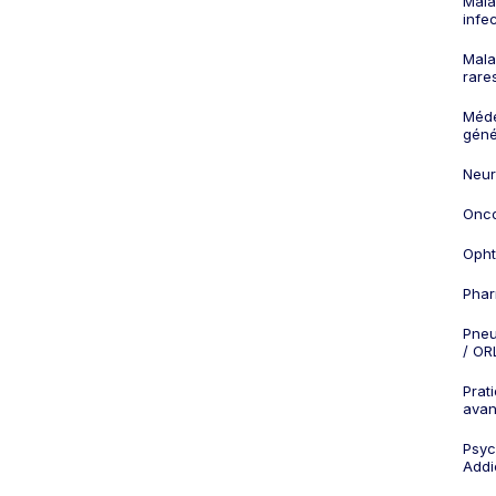
Mala
infe
Mala
rare
Méd
géné
Neur
Onco
Opht
Phar
Pneu
/ OR
Prat
ava
Psych
Addi