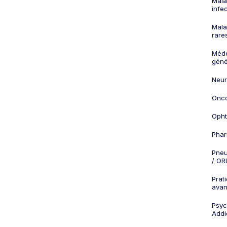
Mala
infe
Mala
rare
Méd
géné
Neur
Onco
Opht
Phar
Pneu
/ OR
Prat
ava
Psych
Addi