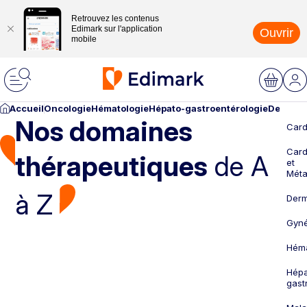
Retrouvez les contenus
Edimark sur l'application
Ouvrir
mobile
Accueil
Oncologie
Hématologie
Hépato-gastroentérologie
Dermato
Nos domaines
Card
Card
thérapeutiques
de A
et
Méta
à Z
Derm
Gyné
Héma
Hépa
gast