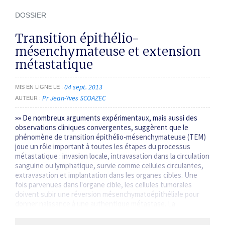
DOSSIER
Transition épithélio-
mésenchymateuse et extension
métastatique
04 sept. 2013
MIS EN LIGNE LE
Pr Jean-Yves SCOAZEC
AUTEUR
»» De nombreux arguments expérimentaux, mais aussi des
observations cliniques convergentes, suggèrent que le
phénomène de transition épithélio-mésenchymateuse (TEM)
joue un rôle important à toutes les étapes du processus
métastatique : invasion locale, intravasation dans la circulation
sanguine ou lymphatique, survie comme cellules circulantes,
extravasation et implantation dans les organes cibles. Une
fois parvenues dans l'organe cible, les cellules tumorales
doivent subir une réversion mésenchymatoépithéliale pour
donner naissance à une authentique métastase. La
transposition des observations…