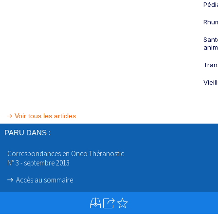
Pédi
Rhum
Sant
anim
Tran
Viei
Voir tous les articles
PARU DANS :
Correspondances en Onco-Théranostic
N° 3 - septembre 2013
Accès au sommaire