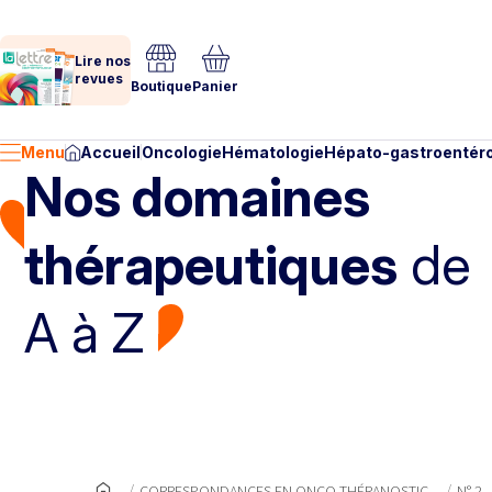
Lire nos
revues
Boutique
Panier
Menu
Accueil
Oncologie
Hématologie
Hépato-gastroentéro
Nos domaines
thérapeutiques
de
A à Z
CORRESPONDANCES EN ONCO-THÉRANOSTIC
N° 2 