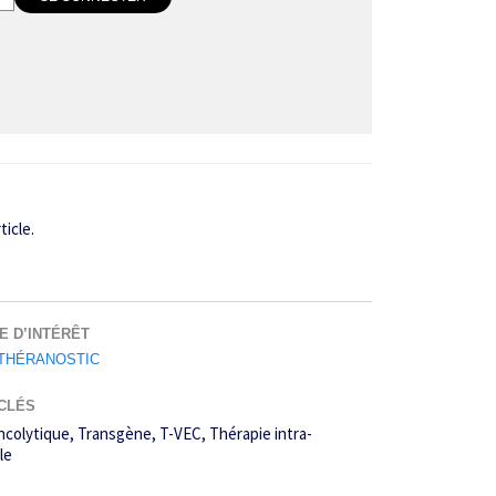
ticle.
E D’INTÉRÊT
THÉRANOSTIC
CLÉS
ncolytique
Transgène
T-VEC
Thérapie intra­-
le