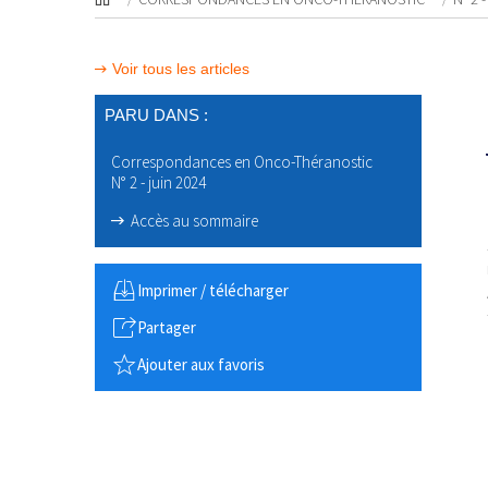
Voir tous les articles
PARU DANS :
Correspondances en Onco-Théranostic
N° 2 - juin 2024
Accès au sommaire
Imprimer / télécharger
Partager
Ajouter aux favoris