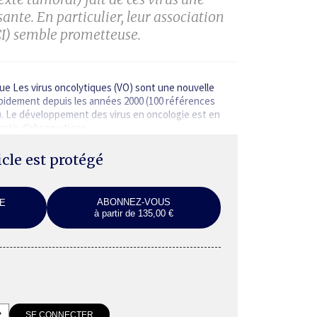
ante. En particulier, leur association
CI) semble prometteuse.
que Les virus oncolytiques (VO) sont une nouvelle
pidement depuis les années 2000 (100 références
4). Le développement des virus en oncologie est en
partir d’observations…
ticle est protégé
ABONNEZ-VOUS
E
à partir de 135,00 €