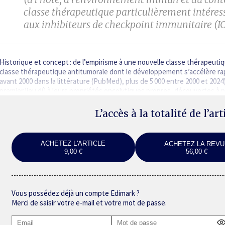
classe thérapeutique particulièrement intéress
aux inhibiteurs de checkpoint immunitaire (I
Historique et concept : de l’empirisme à une nouvelle classe thérapeuti
classe thérapeutique antitumorale dont le développement s’accélère ra
avant 2000 dans la littérature (PubMed), plus de 5 000 entre 2000 et 202
premier lieu dû à leurs propriétés oncolytiques propres, découvertes à 
L’accès à la totalité de l’ar
ACHETEZ L'ARTICLE
ACHETEZ LA REVU
9,00 €
56,00 €
Vous possédez déjà un compte Edimark ?
Merci de saisir votre e-mail et votre mot de passe.