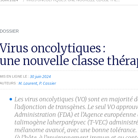
DOSSIER
Virus oncolytiques :
une nouvelle classe thér
30 juin 2024
MIS EN LIGNE LE
M. Laurent
P. Cassier
AUTEURS
Les virus oncolytiques (VO) sont en majorité 
l’adjonction de transgènes. Le seul VO approu
Administration (FDA) et l’Agence européenne
talimogène laherparépvec (T-VEC) administré 
mélanome avancé, avec une bonne tolérance. Le
(à l’hôte, à l’environnement immun et au conte