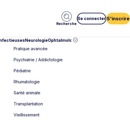
S'inscrire
Se connecter
Recherche
infectieuses
Neurologie
Ophtalmologie
Pédiatrie
Cardiologie
Car
Pratique avancée
Psychiatrie / Addictologie
Pédiatrie
Rhumatologie
Santé animale
Transplantation
Vieillissement