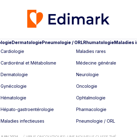
logie
Dermatologie
Pneumologie / ORL
Rhumatologie
Maladies 
Cardiologie
Maladies rares
Cardiorénal et Métabolisme
Médecine générale
Dermatologie
Neurologie
Gynécologie
Oncologie
Hématologie
Ophtalmologie
Hépato-gastroentérologie
Pharmacologie
Maladies infectieuses
Pneumologie / ORL
- JUIN 2024
VIRUS ONCOLYTIQUES : UNE NOUVELLE CLASSE THÉ...