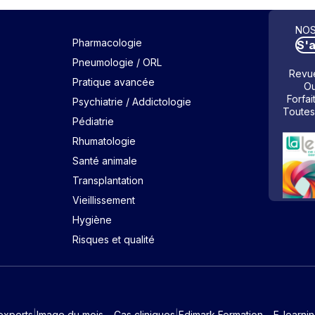
NOS
Pharmacologie
S'
Pneumologie / ORL
Revue
Pratique avancée
Ou
Forfai
Psychiatrie / Addictologie
Toutes
Pédiatrie
Rhumatologie
Santé animale
Transplantation
Vieillissement
Hygiène
Risques et qualité
experts
Image du mois – Cas cliniques
Edimark Formation – E-learni