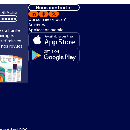
Nous contacter
 REVUES
abonner
Qui sommes-nous ?
Archives
Application mobile
s à l'unité
vrages
ts d'articles
 nos revues
ng médical DPC