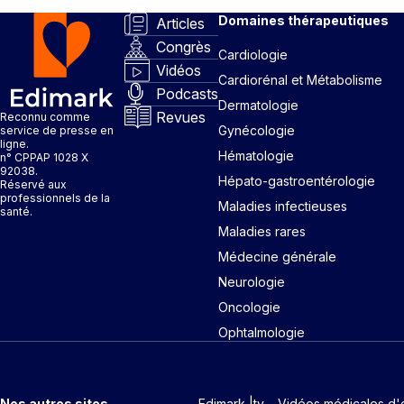
Domaines thérapeutiques
Articles
Congrès
Cardiologie
Vidéos
Cardiorénal et Métabolisme
Podcasts
Dermatologie
Revues
Reconnu comme
Gynécologie
service de presse en
ligne.
Hématologie
n° CPPAP 1028 X
92038.
Hépato-gastroentérologie
Réservé aux
professionnels de la
Maladies infectieuses
santé.
Maladies rares
Médecine générale
Neurologie
Oncologie
Ophtalmologie
Nos autres sites
Edimark |tv – Vidéos médicales d'