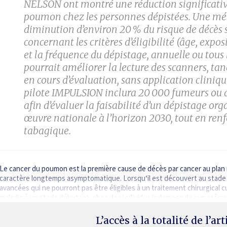
NELSON ont montré une réduction significative
poumon chez les personnes dépistées. Une m
diminution d’environ 20 % du risque de décès s
concernant les critères d’éligibilité (âge, exp
et la fréquence du dépistage, annuelle ou tous le
pourrait améliorer la lecture des scanners, ta
en cours d’évaluation, sans application cliniq
pilote IMPULSION inclura 20 000 fumeurs ou a
afin d’évaluer la faisabilité d’un dépistage or
œuvre nationale à l’horizon 2030, tout en renf
tabagique.
Le cancer du poumon est la première cause de décès par cancer au plan 
caractère longtemps asymptomatique. Lorsqu‘il est découvert au stade 
avancées qui ne pourront pas être éligibles à un traitement chirurgical cu
maladie à un stade débutant, chez des individus indemnes de symptômes
L’accès à la totalité de l’ar