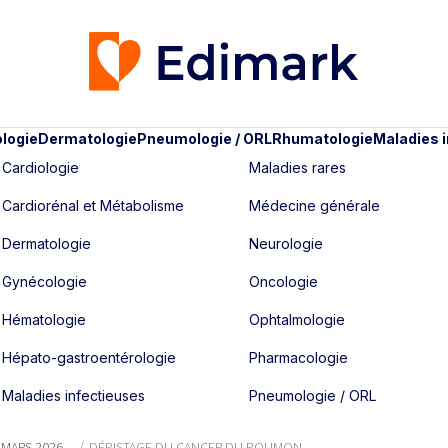
logie
Dermatologie
Pneumologie / ORL
Rhumatologie
Maladies 
Cardiologie
Maladies rares
Cardiorénal et Métabolisme
Médecine générale
Dermatologie
Neurologie
Gynécologie
Oncologie
Hématologie
Ophtalmologie
Hépato-gastroentérologie
Pharmacologie
Maladies infectieuses
Pneumologie / ORL
- MARS 2026
DÉPISTAGE DU CANCER DU POUMON