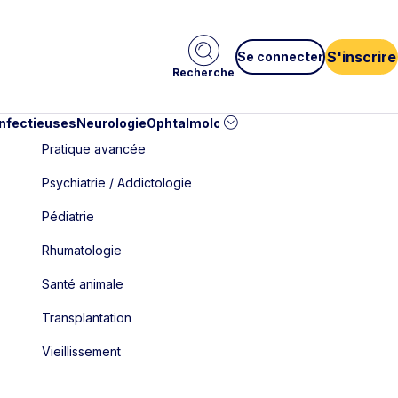
S'inscrire
Se connecter
Recherche
infectieuses
Neurologie
Ophtalmologie
Pédiatrie
Cardiologie
Car
Pratique avancée
Psychiatrie / Addictologie
Pédiatrie
Rhumatologie
Santé animale
Transplantation
Vieillissement