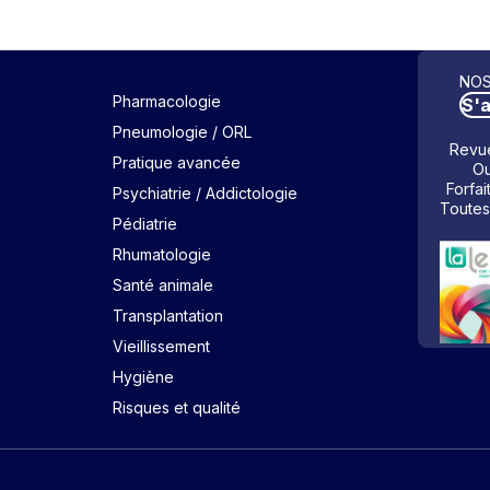
NOS
Pharmacologie
S'
Pneumologie / ORL
Revue
Pratique avancée
Ou
Forfai
Psychiatrie / Addictologie
Toutes
Pédiatrie
Rhumatologie
Santé animale
Transplantation
Vieillissement
Hygiène
Risques et qualité