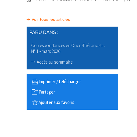
Voir tous les articles
PARU DANS :
Correspondances en Onco-Théranostic
N° 1 - mars 2026
Accès au sommaire
Imprimer / télécharger
Partager
Ajouter aux favoris