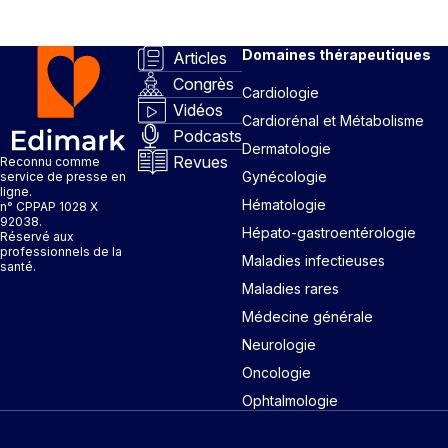
Domaines thérapeutiques
Articles
Congrès
Cardiologie
Vidéos
Cardiorénal et Métabolisme
Podcasts
Dermatologie
Revues
Reconnu comme
Gynécologie
service de presse en
ligne.
Hématologie
n° CPPAP 1028 X
92038.
Hépato-gastroentérologie
Réservé aux
professionnels de la
Maladies infectieuses
santé.
Maladies rares
Médecine générale
Neurologie
Oncologie
Ophtalmologie