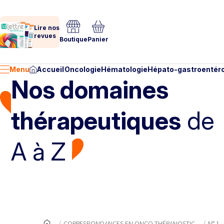
Lire nos
revues
Boutique
Panier
Menu
Accueil
Oncologie
Hématologie
Hépato-gastroentéro
Nos domaines
thérapeutiques
de
A à Z
CORRESPONDANCES EN ONCO-THÉRANOSTIC
N° 1 