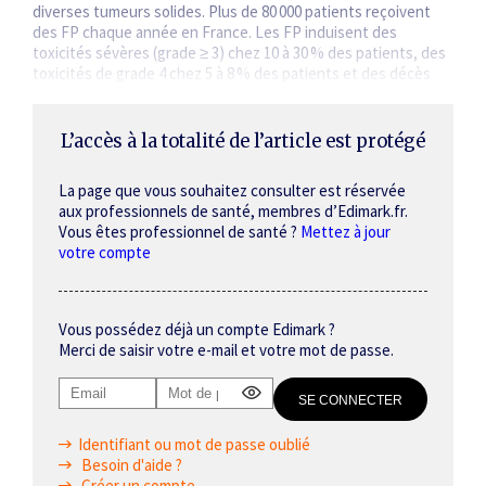
diverses tumeurs solides. Plus de 80 000 patients reçoivent
des FP chaque année en France. Les FP induisent des
toxicités sévères (grade ≥ 3) chez 10 à 30 % des patients, des
toxicités de grade 4 chez 5 à 8 % des patients et des décès
toxiques chez 0,1 à 1 % des patients [1]. La principale…
L’accès à la totalité de l’article est protégé
La page que vous souhaitez consulter est réservée
aux professionnels de santé, membres d’Edimark.fr.
Vous êtes professionnel de santé ?
Mettez à jour
votre compte
Vous possédez déjà un compte Edimark ?
Merci de saisir votre e-mail et votre mot de passe.
Identifiant ou mot de passe oublié
Besoin d'aide ?
Créer un compte