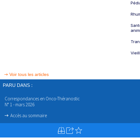
Pédi
Rhum
Sant
anim
Tran
Viei
Voir tous les articles
PARU DANS :
Correspondances en Onco-Théranostic
N° 1 - mars 2026
Accès au sommaire