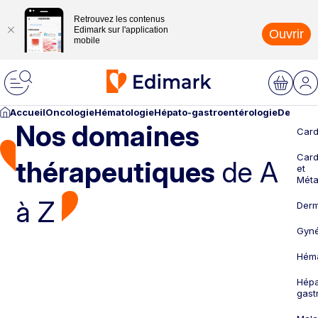
Retrouvez les contenus
Edimark sur l'application
Ouvrir
mobile
Accueil
Oncologie
Hématologie
Hépato-gastroentérologie
Dermato
Nos domaines
Card
Card
thérapeutiques
de A
et
Méta
à Z
Derm
Gyné
Héma
Hépa
gast