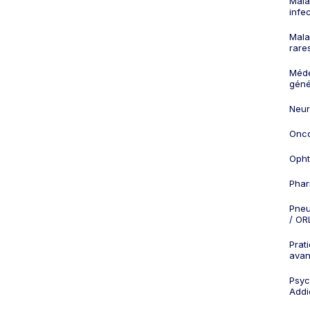
Mala
infe
Mala
rare
Méd
géné
Neur
Onco
Opht
Phar
Pneu
/ OR
Prat
ava
Psych
Addi